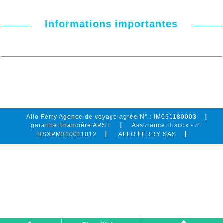
Informations importantes
Allo Ferry Agence de voyage agrée N° : IM091180003
garantie financière APST
Assurance Hiscox - n°
HSXPM310011012
ALLO FERRY SAS