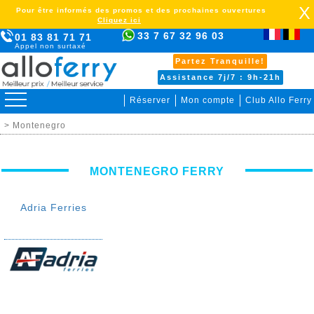
X
Pour être informés des promos et des prochaines ouvertures
Cliquez ici
33 7 67 32 96 03
01 83 81 71 71
Appel non surtaxé
Partez Tranquille!
Assistance 7j/7 : 9h-21h
Réserver
Mon compte
Club Allo Ferry
> Montenegro
MONTENEGRO FERRY
Adria Ferries