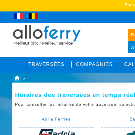
Pour
P
A
TRAVERSÉES
COMPAGNIES
CAL
>
Horaires des traversées en temps rée
Pour consulter les horaires de votre traversée, sélect
Adria Ferries
Ba