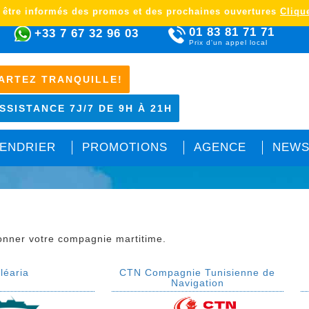
 être informés des promos et des prochaines ouvertures
Clique
01 83 81 71 71
+33 7 67 32 96 03
Prix d'un appel local
ARTEZ TRANQUILLE!
SSISTANCE 7J/7 DE 9H À 21H
ENDRIER
PROMOTIONS
AGENCE
NEWS
l
ionner votre compagnie martitime.
léaria
CTN Compagnie Tunisienne de
Navigation