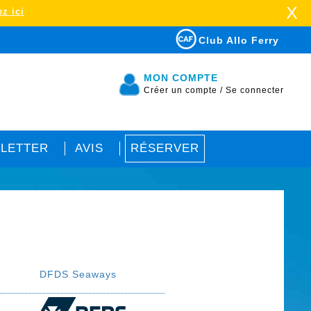
X
z ici
Club Allo Ferry
MON COMPTE
Créer un compte
/
Se connecter
LETTER
AVIS
RÉSERVER
DFDS Seaways