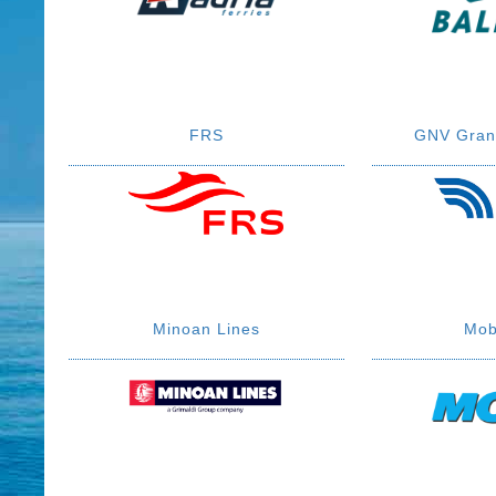
FRS
GNV Grand
Minoan Lines
Mob