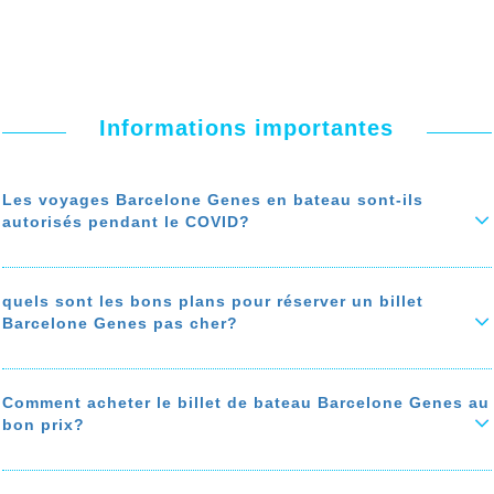
Informations importantes
Les voyages Barcelone Genes en bateau sont-ils
autorisés pendant le COVID?
Durant la troisième vague du covid, les voyages Barcelone Genes en
bateau ne sont pas autorisés jusqu’au 20 Mai 2021
quels sont les bons plans pour réserver un billet
En savoir plus sur 'Les voyages Barcelone Genes en bateau sont-ils
Barcelone Genes pas cher?
autorisés pendant le COVID?'
Pour réserver un billet de bateau Barcelone Genes vraiement pas
cher, suivez nos bons plan pour économiser jusqu'à 50% sur le prix
de votre ticket de bateau
: bon moment pour acheter
comparer les
Comment acheter le billet de bateau Barcelone Genes au
prix de bateau de Barcelone à Genes, privilégiez les agences de
bon prix?
voyages avec des programmes de fidélité, et une assistance
téléphonique gratuite...
Ce guide vous explique comment trouver le billet de bateu Barcelone
Genes au bon prix. Le prix du billet Barcelone Genes varie selon la