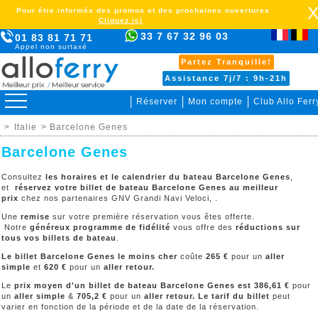
Pour être informés des promos et des prochaines ouvertures
Cliquez ici
33 7 67 32 96 03
01 83 81 71 71
Appel non surtaxé
Partez Tranquille!
Assistance 7j/7 : 9h-21h
Réserver
Mon compte
Club Allo Ferr
>
Italie
> Barcelone Genes
Barcelone Genes
Consultez
les horaires et le calendrier du bateau Barcelone Genes
,
et
réservez votre billet de bateau Barcelone Genes au meilleur
prix
chez nos partenaires GNV Grandi Navi Veloci, .
Une
remise
sur votre première réservation vous êtes offerte.
Notre
généreux programme de fidélité
vous offre des
réductions sur
tous vos billets de bateau
.
Le billet Barcelone Genes le moins cher
coûte
265 €
pour un
aller
simple
et
620 €
pour un
aller retour.
Le
prix moyen d'un billet de bateau
Barcelone Genes
est 386,61 €
pour
un
aller simple
&
705,2 €
pour un
aller retour. Le tarif du billet
peut
varier en fonction de la période et de la date de la réservation.