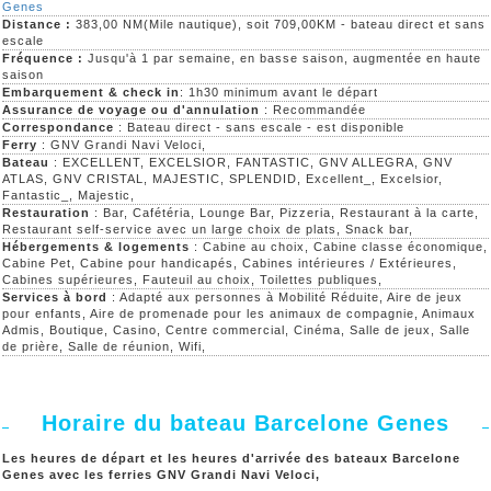
Genes
Distance :
383,00 NM(Mile nautique), soit 709,00KM - bateau direct et sans
escale
Fréquence :
Jusqu'à 1 par semaine, en basse saison, augmentée en haute
saison
Embarquement & check in
: 1h30 minimum avant le départ
Assurance de voyage ou d'annulation
: Recommandée
Correspondance
: Bateau direct - sans escale - est disponible
Ferry
: GNV Grandi Navi Veloci,
Bateau
: EXCELLENT, EXCELSIOR, FANTASTIC, GNV ALLEGRA, GNV
ATLAS, GNV CRISTAL, MAJESTIC, SPLENDID, Excellent_, Excelsior,
Fantastic_, Majestic,
Restauration
: Bar, Cafétéria, Lounge Bar, Pizzeria, Restaurant à la carte,
Restaurant self-service avec un large choix de plats, Snack bar,
Hébergements & logements
: Cabine au choix, Cabine classe économique,
Cabine Pet, Cabine pour handicapés, Cabines intérieures / Extérieures,
Cabines supérieures, Fauteuil au choix, Toilettes publiques,
Services à bord
: Adapté aux personnes à Mobilité Réduite, Aire de jeux
pour enfants, Aire de promenade pour les animaux de compagnie, Animaux
Admis, Boutique, Casino, Centre commercial, Cinéma, Salle de jeux, Salle
de prière, Salle de réunion, Wifi,
Horaire du bateau Barcelone Genes
Les heures de départ et les heures d'arrivée des bateaux Barcelone
Genes avec les ferries GNV Grandi Navi Veloci,