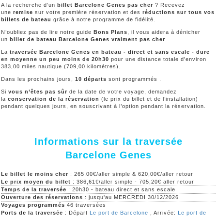
A la recherche d’un
billet Barcelone Genes pas cher
? Recevez
une
remise
sur votre première réservation et des
réductions sur tous vos
billets de bateau
grâce à notre programme de fidélité.
N’oubliez pas de lire notre guide
Bons Plans
, il vous aidera à dénicher
un
billet de bateau Barcelone Genes vraiment pas cher
La
traversée Barcelone Genes en bateau - direct et sans escale - dure
en moyenne un peu moins de 20h30
pour une distance totale d'environ
383,00 miles nautique (709,00 kilométres).
Dans les prochains jours,
10 départs
sont programmés .
Si
vous n’êtes pas sûr
de la date de votre voyage, demandez
la
conservation de la réservation
(le prix du billet et de l’installation)
pendant quelques jours, en souscrivant à l’option pendant la réservation.
Informations sur la traversée
Barcelone Genes
Le billet le moins cher
: 265,00€/aller simple & 620,00€/aller retour
Le prix moyen du billet
: 386,61€/aller simple - 705,20€ aller retour
Temps de la traversée
: 20h30 - bateau direct et sans escale
Ouverture des réservations
: jusqu'au MERCREDI 30/12/2026
Voyages programmés
46 traversées
Ports de la traversée
: Départ
Le port de Barcelone
, Arrivée:
Le port de