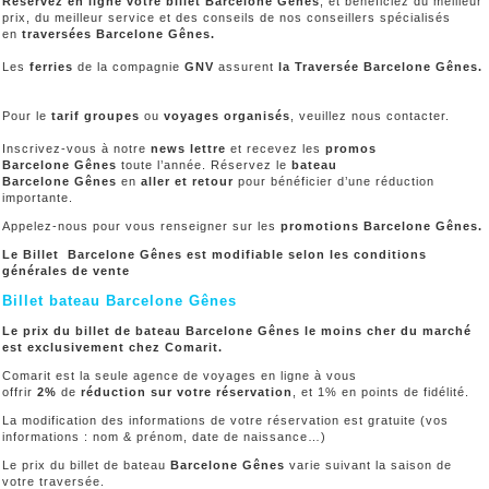
Réservez en ligne votre billet Barcelone Gênes
, et bénéficiez du meilleur
prix, du meilleur service et des conseils de nos conseillers spécialisés
en
traversées Barcelone Gênes.
Les
ferries
de la compagnie
GNV
assurent
la Traversée Barcelone Gênes.
Pour le
tarif groupes
ou
voyages organisés
, veuillez nous contacter.
Inscrivez-vous à notre
news lettre
et recevez les
promos
Barcelone Gênes
toute l’année. Réservez le
bateau
Barcelone Gênes
en
aller et retour
pour bénéficier d’une réduction
importante.
Appelez-nous pour vous renseigner sur les
promotions Barcelone Gênes.
Le Billet Barcelone Gênes est modifiable selon les conditions
générales de vente
Billet bateau Barcelone Gênes
Le prix du billet de bateau Barcelone Gênes le moins cher du marché
est exclusivement chez Comarit.
Comarit est la seule agence de voyages en ligne à vous
offrir
2%
de
réduction sur votre réservation
, et 1% en points de fidélité.
La modification des informations de votre réservation est gratuite (vos
informations : nom & prénom, date de naissance…)
Le prix du billet de bateau
Barcelone Gênes
varie suivant la saison de
votre traversée.