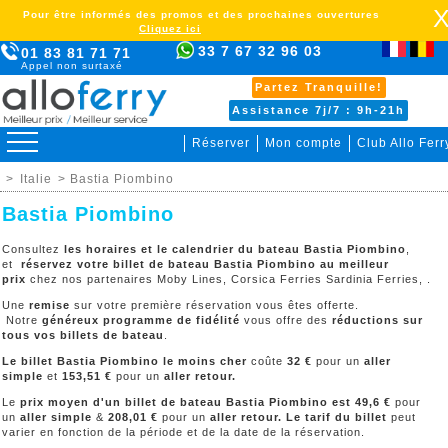
Pour être informés des promos et des prochaines ouvertures
Cliquez ici
33 7 67 32 96 03
01 83 81 71 71
Appel non surtaxé
Partez Tranquille!
Assistance 7j/7 : 9h-21h
Réserver
Mon compte
Club Allo Ferr
>
Italie
> Bastia Piombino
Bastia Piombino
Consultez
les horaires et le calendrier du bateau Bastia Piombino
,
et
réservez votre billet de bateau Bastia Piombino au meilleur
prix
chez nos partenaires Moby Lines, Corsica Ferries Sardinia Ferries, .
Une
remise
sur votre première réservation vous êtes offerte.
Notre
généreux programme de fidélité
vous offre des
réductions sur
tous vos billets de bateau
.
Le billet Bastia Piombino le moins cher
coûte
32 €
pour un
aller
simple
et
153,51 €
pour un
aller retour.
Le
prix moyen d'un billet de bateau
Bastia Piombino
est 49,6 €
pour
un
aller simple
&
208,01 €
pour un
aller retour. Le tarif du billet
peut
varier en fonction de la période et de la date de la réservation.