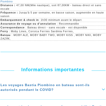
Piombino
Distance :
47,00 NM(Mile nautique), soit 87,00KM - bateau direct et sans
escale
Fréquence :
Jusqu'à 5 par semaine, en basse saison, augmentée en haute
saison
Embarquement & check in
: 1h30 minimum avant le départ
Assurance de voyage ou d'annulation
: Recommandée
Correspondance
: Bateau direct - sans escale - est disponible
Ferry
: Moby Lines, Corsica Ferries Sardinia Ferries,
Bateau
: MOBY ALE, MOBY BABY TWO, MOBY KISS , MOBY NIKI, MOBY
ZAZÃ€,
Informations importantes
Les voyages Bastia Piombino en bateau sont-ils
autorisés pendant le COVID?
Durant la troisième vague du covid, les voyages Bastia Piombino en
bateau ne sont pas autorisés jusqu’au 20 Mai 2021