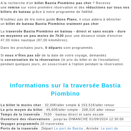
A la recherche d’un
billet Bastia Piombino pas cher
? Recevez
une
remise
sur votre première réservation et des
réductions sur tous vos
billets de bateau
grâce à notre programme de fidélité.
N’oubliez pas de lire notre guide
Bons Plans
, il vous aidera à dénicher
un
billet de bateau Bastia Piombino vraiment pas cher
La
traversée Bastia Piombino en bateau - direct et sans escale - dure
en moyenne un peu moins de 7h30
pour une distance totale d'environ
47,00 miles nautique (87,00 kilométres).
Dans les prochains jours,
0 départs
sont programmés .
Si
vous n’êtes pas sûr
de la date de votre voyage, demandez
la
conservation de la réservation
(le prix du billet et de l’installation)
pendant quelques jours, en souscrivant à l’option pendant la réservation.
Informations sur la traversée Bastia
Piombino
Le billet le moins cher
: 32,00€/aller simple & 153,51€/aller retour
Le prix moyen du billet
: 49,60€/aller simple - 208,01€ aller retour
Temps de la traversée
: 7h30 - bateau direct et sans escale
Ouverture des réservations
: jusqu'au DIMANCHE 01/09/2024 12:30:00
Voyages programmés
20 traversées
Ports de la traversée
: Départ
Le port de Bastia
, Arrivée:
Le port de