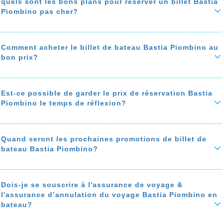
quels sont les bons plans pour réserver un billet Bastia
En savoir plus sur 'Les voyages Bastia Piombino en bateau sont-ils
Piombino pas cher?
autorisés pendant le COVID?'
Pour réserver un billet de bateau Bastia Piombino vraiement pas cher,
suivez nos bons plan pour économiser jusqu'à 50% sur le prix de
votre ticket de bateau
: bon moment pour acheter
comparer les prix
Comment acheter le billet de bateau Bastia Piombino au
de bateau de Bastia à Piombino, privilégiez les agences de voyages
bon prix?
avec des programmes de fidélité, et une assistance téléphonique
gratuite...
Ce guide vous explique comment trouver le billet de bateu Bastia
Piombino au bon prix. Le prix du billet Bastia Piombino varie selon la
saison, le ferry, les frais de service appliqués par les agences de
Est-ce possible de garder le prix de réservation Bastia
En savoir plus sur 'quels sont les bons plans pour réserver un billet
voyage, et les frais de paiement bancaire...
Bastia Piombino pas cher?'
Piombino le temps de réflexion?
Vous avez besoin d'un temps de réflexion? Notre agence de voyage
En savoir plus sur 'Comment acheter le billet de bateau Bastia
vous offre la possibilité de bloquer le prix votre réservation
Piombino au bon prix? '
de 4h00 jusqu'à 10 jours, sous certaines conditions.
Quand seront les prochaines promotions de billet de
bateau Bastia Piombino?
En savoir plus sur 'Est-ce possible de garder le prix de réservation
Bastia Piombino le temps de réflexion?'
Les meilleures promotions de billet de bateau Bastia Piombino sont
pendant l’ouverture des ventes, et aussi pendant les grands
événements, Black Friday, Saint valentin, Noël…
Dois-je se souscrire à l'assurance de voyage &
l'assurance d’annulation du voyage Bastia Piombino en
Pour recevoir les promos Bastia Piombino des ferries Corsica Ferries
bateau?
Sardinia Ferries, , par mail, SMS ou whatsapp, inscrivez-vous à
notre programme Alerte Promotion.