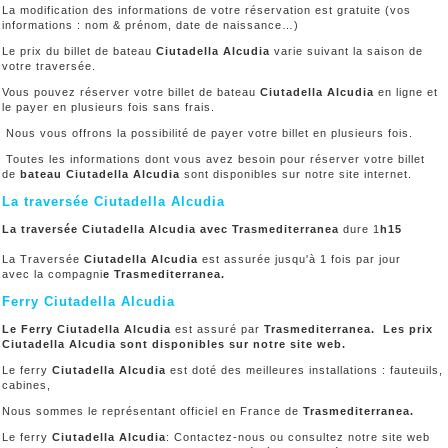
La modification des informations de votre réservation est gratuite (vos
informations : nom & prénom, date de naissance…)
Le prix du billet de bateau
Ciutadella Alcudia
varie suivant la saison de
votre traversée.
Vous pouvez réserver votre billet de bateau
Ciutadella Alcudia
en ligne et
le payer en plusieurs fois sans frais.
Nous vous offrons la possibilité de payer votre billet en plusieurs fois.
Toutes les informations dont vous avez besoin pour réserver votre billet
de
bateau Ciutadella Alcudia
sont disponibles sur notre site internet.
La traversée Ciutadella Alcudia
La traversée Ciutadella Alcudia avec Trasmediterranea
dure 1
h15
La Traversée
Ciutadella Alcudia
est assurée jusqu'à 1 fois par jour
avec la compagni
e Trasmediterranea
.
Ferry Ciutadella Alcudia
Le Ferry Ciutadella Alcudia
est assuré par
Trasmediterranea. Les prix
Ciutadella Alcudia sont disponibles sur notre site web.
Le ferry
Ciutadella Alcudia
est doté des meilleures installations : fauteuils,
cabines,
Nous sommes le représentant officiel en France de
Trasmediterranea.
Le ferry
Ciutadella Alcudia
: Contactez-nous ou consultez notre site web