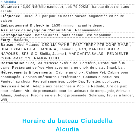
d'Alcúdia
Distance :
43,00 NM(Mile nautique), soit 79,00KM - bateau direct et sans
escale
Fréquence :
Jusqu'à 1 par jour, en basse saison, augmentée en haute
saison
Embarquement & check in
: 1h30 minimum avant le départ
Assurance de voyage ou d'annulation
: Recommandée
Correspondance
: Bateau direct - sans escale - est disponible
Ferry
: Baléaria,
Bateau
: Abel Matutes, CECILIA PAYNE , FAST FERRY PTE.CONFIRMAR ,
HDA, HYPATIA DE ALEJANDRIA , Jaume III, JON, MARTIN I SOLER ,
NAPOLES , SF3, SIC, Sicilia, Jaume I, MARGARITA SALAS , PENDIENTE
CONFIRMACION , RAMON LLULL ,
Restauration
: Bar, Bar terrasse extérieure, Cafétéria, Restaurant à la
carte, Restaurant self-service avec un large choix de plats, Snack bar,
Hébergements & logements
: Cabine au choix, Cabine Pet, Cabine pour
handicapés, Cabines intérieures / Extérieures, Cabines supérieures,
Fauteuil au choix, Fauteuil supérieur, Lobby Bar, Toilettes publiques,
Services à bord
: Adapté aux personnes à Mobilité Réduite, Aire de jeux
pour enfants, Aire de promenade pour les animaux de compagnie, Animaux
Admis, Boutique, Piscine en été, Pont promenade, Solarium, Tables à langer,
Wifi,
Horaire du bateau Ciutadella
Alcudia