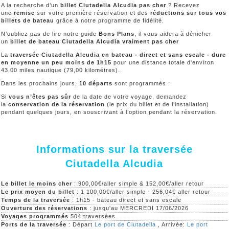
A la recherche d’un
billet Ciutadella Alcudia pas cher
? Recevez
une
remise
sur votre première réservation et des
réductions sur tous vos
billets de bateau
grâce à notre programme de fidélité.
N’oubliez pas de lire notre guide
Bons Plans
, il vous aidera à dénicher
un
billet de bateau Ciutadella Alcudia vraiment pas cher
La
traversée Ciutadella Alcudia en bateau - direct et sans escale - dure
en moyenne un peu moins de 1h15
pour une distance totale d'environ
43,00 miles nautique (79,00 kilométres).
Dans les prochains jours,
10 départs
sont programmés .
Si
vous n’êtes pas sûr
de la date de votre voyage, demandez
la
conservation de la réservation
(le prix du billet et de l’installation)
pendant quelques jours, en souscrivant à l’option pendant la réservation.
Informations sur la traversée
Ciutadella Alcudia
Le billet le moins cher
: 900,00€/aller simple & 152,00€/aller retour
Le prix moyen du billet
: 1 100,00€/aller simple - 256,04€ aller retour
Temps de la traversée
: 1h15 - bateau direct et sans escale
Ouverture des réservations
: jusqu'au MERCREDI 17/06/2026
Voyages programmés
504 traversées
Ports de la traversée
: Départ
Le port de Ciutadella
, Arrivée:
Le port