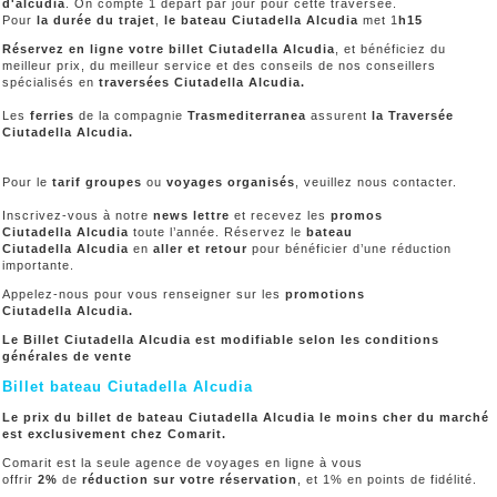
d'alcudia
. On compte 1 départ par jour pour cette traversée.
Pour
la durée du trajet
,
le bateau Ciutadella Alcudia
met 1
h15
Réservez en ligne votre billet Ciutadella Alcudia
, et bénéficiez du
meilleur prix, du meilleur service et des conseils de nos conseillers
spécialisés en
traversées Ciutadella Alcudia.
Les
ferries
de la compagnie
Trasmediterranea
assurent
la Traversée
Ciutadella Alcudia.
Pour le
tarif groupes
ou
voyages organisés
, veuillez nous contacter.
Inscrivez-vous à notre
news lettre
et recevez les
promos
Ciutadella Alcudia
toute l’année. Réservez le
bateau
Ciutadella Alcudia
en
aller et retour
pour bénéficier d’une réduction
importante.
Appelez-nous pour vous renseigner sur les
promotions
Ciutadella Alcudia.
Le Billet Ciutadella Alcudia est modifiable selon les conditions
générales de vente
Billet bateau Ciutadella Alcudia
Le prix du billet de bateau Ciutadella Alcudia le moins cher du marché
est exclusivement chez Comarit.
Comarit est la seule agence de voyages en ligne à vous
offrir
2%
de
réduction sur votre réservation
, et 1% en points de fidélité.