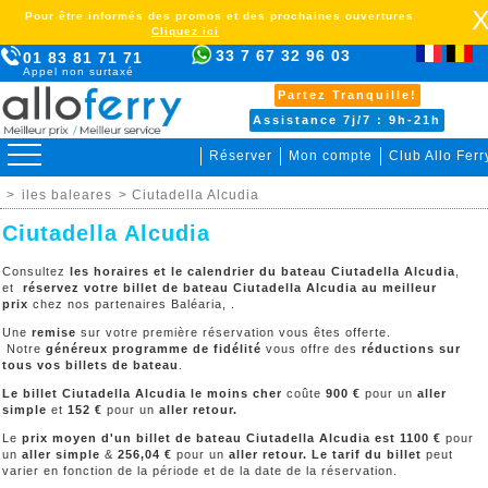
Pour être informés des promos et des prochaines ouvertures
Cliquez ici
33 7 67 32 96 03
01 83 81 71 71
Appel non surtaxé
Partez Tranquille!
Assistance 7j/7 : 9h-21h
Réserver
Mon compte
Club Allo Ferr
>
iles baleares
> Ciutadella Alcudia
Ciutadella Alcudia
Consultez
les horaires et le calendrier du bateau Ciutadella Alcudia
,
et
réservez votre billet de bateau Ciutadella Alcudia au meilleur
prix
chez nos partenaires Baléaria, .
Une
remise
sur votre première réservation vous êtes offerte.
Notre
généreux programme de fidélité
vous offre des
réductions sur
tous vos billets de bateau
.
Le billet Ciutadella Alcudia le moins cher
coûte
900 €
pour un
aller
simple
et
152 €
pour un
aller retour.
Le
prix moyen d'un billet de bateau
Ciutadella Alcudia
est 1100 €
pour
un
aller simple
&
256,04 €
pour un
aller retour. Le tarif du billet
peut
varier en fonction de la période et de la date de la réservation.