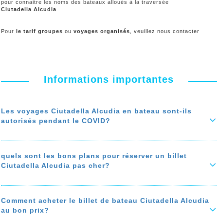
pour connaitre les noms des bateaux alloués à la traversée
Ciutadella Alcudia
Pour
le tarif groupes
ou
voyages organisés
, veuillez nous contacter
Informations importantes
Les voyages Ciutadella Alcudia en bateau sont-ils
autorisés pendant le COVID?
Durant la troisième vague du covid, les voyages Ciutadella Alcudia en
bateau ne sont pas autorisés jusqu’au 20 Mai 2021
quels sont les bons plans pour réserver un billet
En savoir plus sur 'Les voyages Ciutadella Alcudia en bateau sont-ils
Ciutadella Alcudia pas cher?
autorisés pendant le COVID?'
Pour réserver un billet de bateau Ciutadella Alcudia vraiement pas
cher, suivez nos bons plan pour économiser jusqu'à 50% sur le prix
de votre ticket de bateau
: bon moment pour acheter
comparer les
Comment acheter le billet de bateau Ciutadella Alcudia
prix de bateau de Ciutadella à Alcudia, privilégiez les agences de
au bon prix?
voyages avec des programmes de fidélité, et une assistance