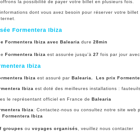
frons la possibilité de payer votre billet en plusieurs fois.
informations dont vous avez besoin pour réserver votre bille
nternet.
rsée Formentera Ibiza
ée Formentera Ibiza avec Balearia
dure
28min
ée
Formentera Ibiza
est assurée jusqu'à
27
fois par jour ave
rmentera Ibiza
ormentera Ibiza
est assuré par
Balearia. Les prix Formente
rmentera Ibiza
est doté des meilleures installations : fauteuil
s le représentant officiel en France de
Balearia
rmentera Ibiza
: Contactez-nous ou consultez notre site web 
e
Formentera Ibiza
if groupes
ou
voyages organisés
, veuillez nous contacter