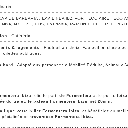
léaria,
CAP DE BARBARIA , EAV LINEA IBZ-FOR , ECO AIRE , ECO
 Nixe, NX1, PIT, POS, Posidonia, RAMON LLULL , RLL, VIRO
tion
: Cafétéria,
ents & logements
: Fauteuil au choix, Fauteuil en classe éc
 Toilettes publiques,
 à bord
: Adapté aux personnes à Mobilité Réduite, Animaux Ad
ormentera Ibiza
relie le port
de Formentera
et le port d'
Ibiza
ée du trajet
,
le bateau Formentera Ibiza
met
28min
.
n ligne votre billet Formentera Ibiza
, et bénéficiez du meill
 spécialisés en
traversées Formentera Ibiza.