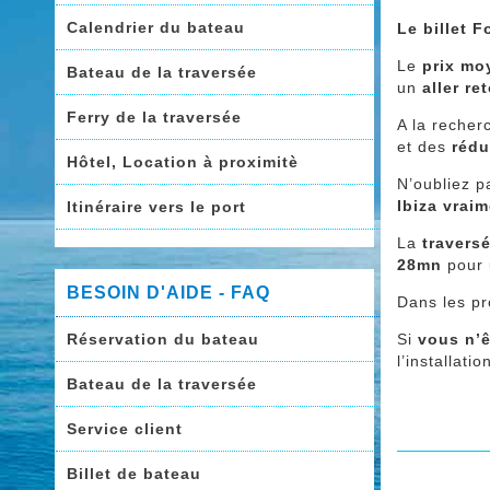
Calendrier du bateau
Le billet 
Le
prix mo
Bateau de la traversée
un
aller re
Ferry de la traversée
A la recher
et des
rédu
Hôtel, Location à proximitè
N’oubliez p
Ibiza vrai
Itinéraire vers le port
La
travers
28mn
pour 
BESOIN D'AIDE - FAQ
Dans les pr
Réservation du bateau
Si
vous n’ê
l’installat
Bateau de la traversée
Service client
Billet de bateau