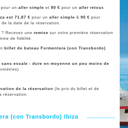
€
pour un
aller simple
et
90 €
pour un
aller retour.
iza
est 71,87 €
pour un
aller simple
&
90 €
pour
 de la date de la réservation.
r
? Recevez une
remise
sur votre première réservation
mme de fidélité.
 un
billet de bateau Formentera (con Transbordo)
et sans escale - dure en moyenne un peu moins de
lométres).
vation de la réservation
(le prix du billet et de
a réservation.
era (con Transbordo) Ibiza