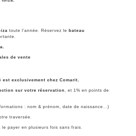
 Ibiza.
biza
toute l’année. Réservez le
bateau
ortante.
a.
ales de vente
é est exclusivement chez Comarit.
uction sur votre réservation
, et 1% en points de
 informations : nom & prénom, date de naissance…)
otre traversée.
 le payer en plusieurs fois sans frais.