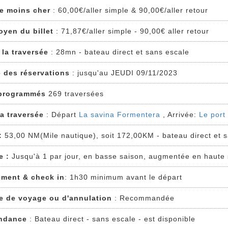
 le moins cher
: 60,00€/aller simple & 90,00€/aller retour
oyen du billet
: 71,87€/aller simple - 90,00€ aller retour
 la traversée
: 28mn - bateau direct et sans escale
e des réservations
: jusqu'au JEUDI 09/11/2023
programmés
269 traversées
la traversée
: Départ
La savina Formentera
, Arrivée:
Le port 
:
53,00 NM(Mile nautique), soit 172,00KM - bateau direct et 
e :
Jusqu'à 1 par jour, en basse saison, augmentée en haute
ment & check in
: 1h30 minimum avant le départ
e de voyage ou d'annulation
: Recommandée
ndance
: Bateau direct - sans escale - est disponible