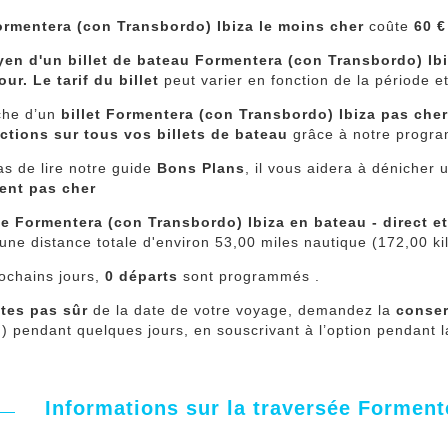
Formentera (con Transbordo) Ibiza le moins cher
coûte
60 
yen d'un billet de bateau
Formentera (con Transbordo) Ib
tour. Le tarif du billet
peut varier en fonction de la période et
che d’un
billet Formentera (con Transbordo) Ibiza pas che
ctions sur tous vos billets de bateau
grâce à notre progra
as de lire notre guide
Bons Plans
, il vous aidera à dénicher
ment pas cher
ée Formentera (con Transbordo) Ibiza en bateau - direct 
une distance totale d'environ 53,00 miles nautique (172,00 ki
ochains jours,
0 départs
sont programmés .
tes pas sûr
de la date de votre voyage, demandez la
conser
ion) pendant quelques jours, en souscrivant à l’option pendant l
Informations sur la traversée Forment