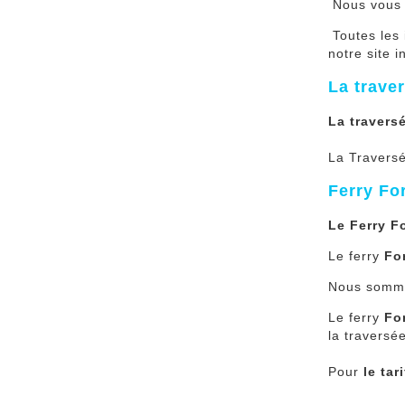
Nous vous of
Toutes les 
notre site i
La trave
La travers
La Travers
Ferry Fo
Le Ferry F
Le ferry
Fo
Nous somme
Le ferry
Fo
la traversé
Pour
le tar