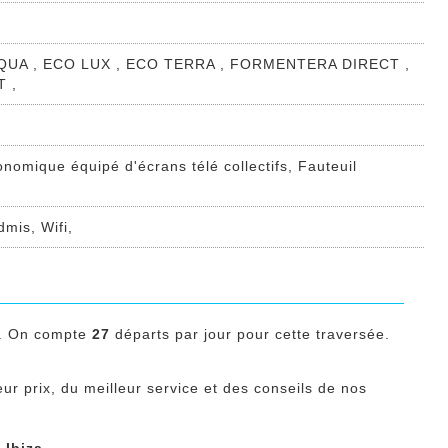
 AQUA , ECO LUX , ECO TERRA , FORMENTERA DIRECT ,
T ,
onomique équipé d'écrans télé collectifs, Fauteuil
mis, Wifi,
. On compte
27
départs par jour pour cette traversée.
eur prix, du meilleur service et des conseils de nos