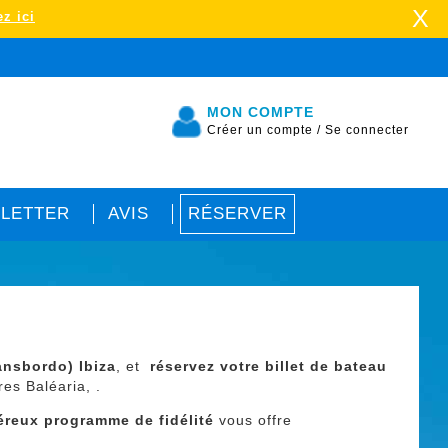
X
z ici
MON COMPTE
Créer un compte
/
Se connecter
LETTER
AVIS
RÉSERVER
ansbordo) Ibiza
, et
réservez votre billet de bateau
es Baléaria, .
éreux programme de fidélité
vous offre