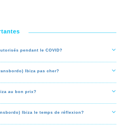
rtantes
autorisés pendant le COVID?
sbordo) Ibiza en bateau ne sont pas autorisés
ransbordo) Ibiza pas cher?
 bateau sont-ils autorisés pendant le COVID?'
vraiement pas cher, suivez nos bons plan
n moment pour acheter
comparer les prix de
iza au bon prix?
es de voyages avec des programmes de fidélité, et
con Transbordo) Ibiza au bon prix. Le prix du billet
frais de service appliqués par les agences de
ansbordo) Ibiza le temps de réflexion?
Formentera (con Transbordo) Ibiza pas cher?'
 offre la possibilité de bloquer le prix votre