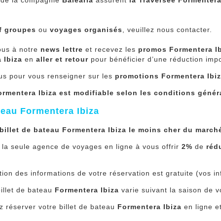
de la compagnie
Balearia
assurent
la Traversée Formentera
if groupes
ou
voyages organisés
, veuillez nous contacter.
ous à notre
news lettre
et recevez les
promos Formentera I
 Ibiza
en
aller et retour
pour bénéficier d’une réduction imp
us pour vous renseigner sur les
promotions Formentera Ibiz
Formentera Ibiza est modifiable selon les conditions génér
ateau Formentera Ibiza
 billet de bateau Formentera Ibiza le moins cher du march
 la seule agence de voyages en ligne à vous offrir
2%
de
réd
tion des informations de votre réservation est gratuite (vos
billet de bateau
Formentera Ibiza
varie suivant la saison de v
 réserver votre billet de bateau
Formentera Ibiza
en ligne et