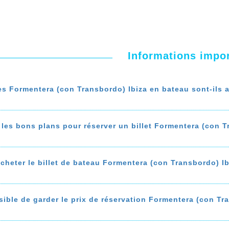
Informations impo
s Formentera (con Transbordo) Ibiza en bateau sont-ils 
a troisième vague du covid, les voyages Formentera (con Tran
 20 Mai 2021
 les bons plans pour réserver un billet Formentera (con T
r plus sur 'Les voyages Formentera (con Transbordo) Ibiza en
erver un billet de bateau Formentera (con Transbordo) Ibiza 
omiser jusqu'à 50% sur le prix de votre ticket de bateau
: bo
heter le billet de bateau Formentera (con Transbordo) Ib
e Formentera (con Transbordo) à Ibiza, privilégiez les agenc
tance téléphonique gratuite...
vous explique comment trouver le billet de bateu Formentera (
a (con Transbordo) Ibiza varie selon la saison, le ferry, les 
sible de garder le prix de réservation Formentera (con Tr
t les frais de paiement bancaire...
 plus sur 'quels sont les bons plans pour réserver un billet 
 besoin d'un temps de réflexion? Notre agence de voyage vous