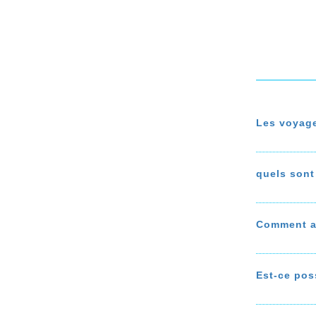
Les voyage
Durant l
jusqu’au
quels sont
En savoi
Pour rés
pour écon
Comment ac
bateau d
une assis
Ce guide 
Formenter
Est-ce pos
voyage, e
En savoir
Vous avez