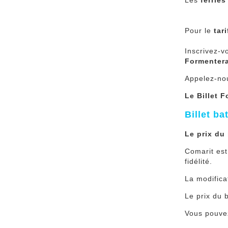
Les
ferries
Pour le
tar
Inscrivez-v
Formentera
Appelez-no
Le Billet 
Billet b
Le prix du
Comarit est
fidélité.
La modifica
Le prix du 
Vous pouvez