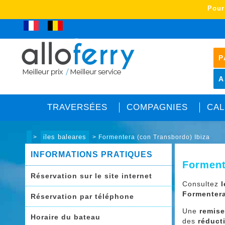
Pour
Club Allo Ferry
P
A
TRAVERSÉES
COMPAGNIES
CAL
iles baleares
>
> Formentera (con Transbordo) Ibiza
INFORMATIONS PRATIQUES
Forment
Réservation sur le site internet
Consultez
Formentera
Réservation par téléphone
Une
remis
Horaire du bateau
des
réduct