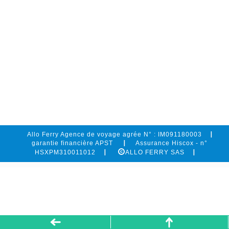
Allo Ferry Agence de voyage agrée N° : IM091180003
garantie financière APST
Assurance Hiscox - n°
HSXPM310011012
ALLO FERRY SAS