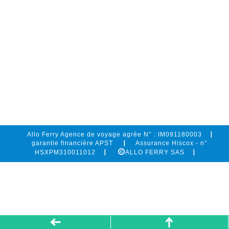
Allo Ferry Agence de voyage agrée N° : IM091180003
garantie financière APST
Assurance Hiscox - n°
HSXPM310011012
ALLO FERRY SAS