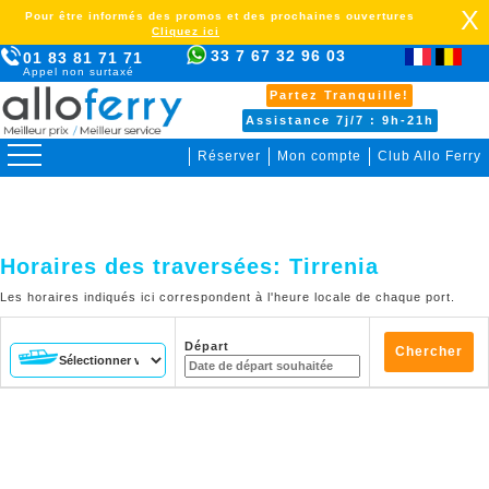
X
Pour être informés des promos et des prochaines ouvertures
Cliquez ici
33 7 67 32 96 03
01 83 81 71 71
Appel non surtaxé
Partez Tranquille!
Assistance 7j/7 : 9h-21h
Réserver
Mon compte
Club Allo Ferry
>
Horaires des traversées:
Tirrenia
Les horaires indiqués ici correspondent à l'heure locale de chaque port.
Départ