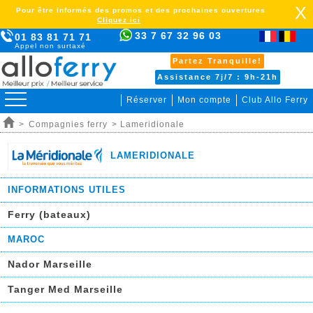
X
Pour être informés des promos et des prochaines ouvertures
Cliquez ici
33 7 67 32 96 03
01 83 81 71 71
Appel non surtaxé
Partez Tranquille!
Assistance 7j/7 : 9h-21h
Réserver
Mon compte
Club Allo Ferry
>
Compagnies ferry
> Lameridionale
LAMERIDIONALE
INFORMATIONS UTILES
Ferry (bateaux)
sss
MAROC
Nador Marseille
Tanger Med Marseille