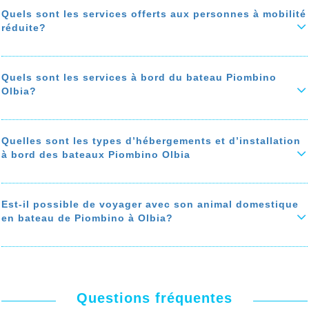
obligatoire pour les voyages Piombino Olbia en bateau, mais elle est
conseillée.
Quels sont les services offerts aux personnes à mobilité
réduite?
Si le prix du billet est important, la souscription à une assurance
annulation ou à une assurance de voyage est fortement
recommandée.
Les bateaux de la traversée Piombino Olbia sont équipés
pour accueillir les personnes à mobilité réduite.
En savoir plus sur 'Dois-je se souscrire à l'assurance de voyage &
Quels sont les services à bord du bateau Piombino
l'assurance d’annulation du voyage Piombino Olbia en bateau?'
Des fauteuils roulants sont à votre disposition gratuitement pour
Olbia?
accéder à votre cabine.
En savoir plus sur 'Quels sont les services offerts aux personnes à
Parmi les services à bord du bateau Piombino Olbia: restaurant,
mobilité réduite?'
cafétéria, snack-bar, cinéma, Boutique shopping, salle de jeux, salle
de jeux pour enfant, salle de prière, zone fumeur,
Quelles sont les types d’hébergements et d’installation
à bord des bateaux Piombino Olbia
En savoir plus sur 'Quels sont les services à bord du bateau
Piombino Olbia?'
Parmi les types d’hébergements disponibles à bord du
bateau
Piombino Olbia: les fauteuils et les sièges, les cabines et les
chambres privées ou partagées, les suites, les couchettes.
Est-il possible de voyager avec son animal domestique
en bateau de Piombino à Olbia?
En savoir plus sur 'Quelles sont les types d’hébergements et
d’installation à bord des bateaux Piombino Olbia'
Oui, les animaux domestiques (chat, chien…) sont autorisés à
voyager à bord du bateau Piombino Olbia. Des hébergements
spéciaux sont disponibles pour chats, chiens….
En savoir plus sur 'Est-il possible de voyager avec son animal
domestique en bateau de Piombino à Olbia?'
Questions fréquentes