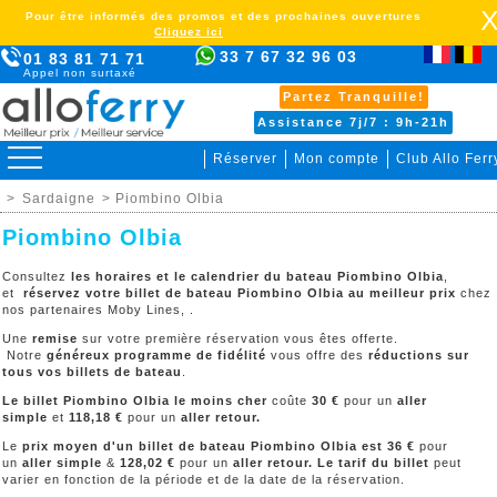
Pour être informés des promos et des prochaines ouvertures
Cliquez ici
33 7 67 32 96 03
01 83 81 71 71
Appel non surtaxé
Partez Tranquille!
Assistance 7j/7 : 9h-21h
Réserver
Mon compte
Club Allo Ferr
>
Sardaigne
> Piombino Olbia
Piombino Olbia
Consultez
les horaires et le calendrier du bateau Piombino Olbia
,
et
réservez votre billet de bateau Piombino Olbia au meilleur prix
chez
nos partenaires Moby Lines, .
Une
remise
sur votre première réservation vous êtes offerte.
Notre
généreux programme de fidélité
vous offre des
réductions sur
tous vos billets de bateau
.
Le billet Piombino Olbia le moins cher
coûte
30 €
pour un
aller
simple
et
118,18 €
pour un
aller retour.
Le
prix moyen d'un billet de bateau
Piombino Olbia
est 36 €
pour
un
aller simple
&
128,02 €
pour un
aller retour. Le tarif du billet
peut
varier en fonction de la période et de la date de la réservation.