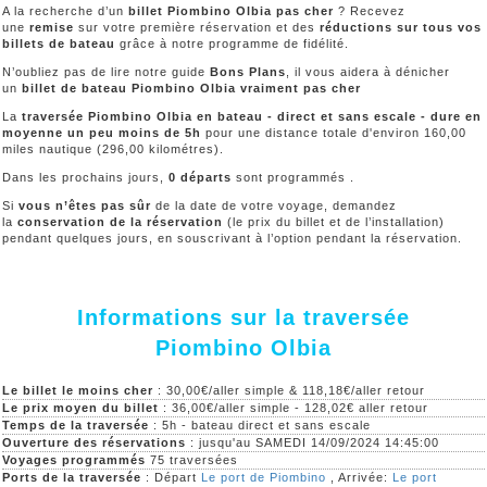
A la recherche d’un
billet Piombino Olbia pas cher
? Recevez
une
remise
sur votre première réservation et des
réductions sur tous vos
billets de bateau
grâce à notre programme de fidélité.
N’oubliez pas de lire notre guide
Bons Plans
, il vous aidera à dénicher
un
billet de bateau Piombino Olbia vraiment pas cher
La
traversée Piombino Olbia en bateau - direct et sans escale - dure en
moyenne un peu moins de 5h
pour une distance totale d'environ 160,00
miles nautique (296,00 kilométres).
Dans les prochains jours,
0 départs
sont programmés .
Si
vous n’êtes pas sûr
de la date de votre voyage, demandez
la
conservation de la réservation
(le prix du billet et de l’installation)
pendant quelques jours, en souscrivant à l’option pendant la réservation.
Informations sur la traversée
Piombino Olbia
Le billet le moins cher
: 30,00€/aller simple & 118,18€/aller retour
Le prix moyen du billet
: 36,00€/aller simple - 128,02€ aller retour
Temps de la traversée
: 5h - bateau direct et sans escale
Ouverture des réservations
: jusqu'au SAMEDI 14/09/2024 14:45:00
Voyages programmés
75 traversées
Ports de la traversée
: Départ
Le port de Piombino
, Arrivée:
Le port