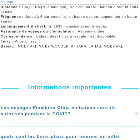
d'Olbia
Distance :
160,00 NM(Mile nautique), soit 296,00KM - bateau direct et sans
escale
Fréquence :
Jusqu'à 6 par semaine, en basse saison, augmentée en haute
saison
Embarquement & check in
: 1h30 minimum avant le départ
Assurance de voyage ou d'annulation
: Recommandée
Correspondance
: Bateau direct - sans escale - est disponible
Ferry
: Moby Lines,
Bateau
: MOBY AKI, MOBY WONDER, ATHARA, JANAS, MOBY AKI,
Informations importantes
Les voyages Piombino Olbia en bateau sont-ils
autorisés pendant le COVID?
Durant la troisième vague du covid, les voyages Piombino Olbia en
bateau ne sont pas autorisés jusqu’au 20 Mai 2021
quels sont les bons plans pour réserver un billet
En savoir plus sur 'Les voyages Piombino Olbia en bateau sont-ils