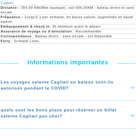
Cagliari
Distance :
354,00 NM(Mile nautique), soit 656,00KM - bateau direct et sans
escale
Fréquence :
Jusqu'à 1 par semaine, en basse saison, augmentée en haute
saison
Embarquement & check in
: 3h minimum avant le départ
Assurance de voyage ou d'annulation
: Recommandée
Correspondance
: Bateau direct - sans escale - est disponible
Ferry
: Grimaldi Lines,
Informations importantes
Les voyages salerne Cagliari en bateau sont-ils
autorisés pendant le COVID?
Durant la troisième vague du covid, les voyages salerne Cagliari en
bateau ne sont pas autorisés jusqu’au 20 Mai 2021
quels sont les bons plans pour réserver un billet
En savoir plus sur 'Les voyages salerne Cagliari en bateau sont-ils
salerne Cagliari pas cher?
autorisés pendant le COVID?'
Pour réserver un billet de bateau salerne Cagliari vraiement pas cher,
suivez nos bons plan pour économiser jusqu'à 50% sur le prix de