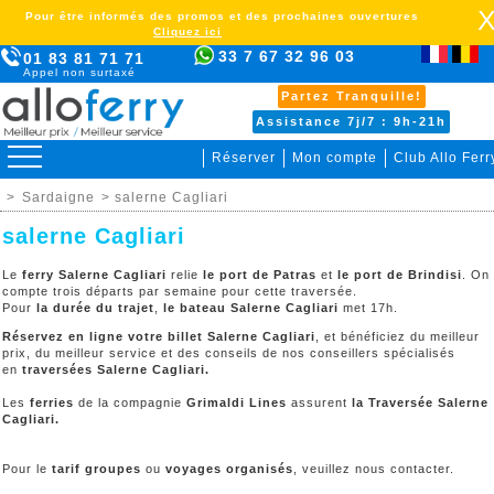
Pour être informés des promos et des prochaines ouvertures
Cliquez ici
33 7 67 32 96 03
01 83 81 71 71
Appel non surtaxé
Partez Tranquille!
Assistance 7j/7 : 9h-21h
Réserver
Mon compte
Club Allo Ferr
>
Sardaigne
> salerne Cagliari
salerne Cagliari
Le
ferry Salerne Cagliari
relie
le port de Patras
et
le port de Brindisi
. On
compte trois départs par semaine pour cette traversée.
Pour
la durée du trajet
,
le bateau Salerne Cagliari
met 17h.
Réservez en ligne votre billet Salerne Cagliari
, et bénéficiez du meilleur
prix, du meilleur service et des conseils de nos conseillers spécialisés
en
traversées Salerne Cagliari.
Les
ferries
de la compagnie
Grimaldi Lines
assurent
la Traversée Salerne
Cagliari.
Pour le
tarif groupes
ou
voyages organisés
, veuillez nous contacter.