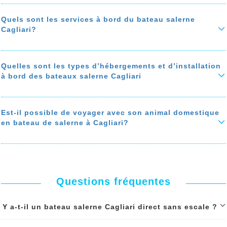
Les bateaux de la traversée salerne Cagliari sont équipés
pour accueillir les personnes à mobilité réduite.
En savoir plus sur 'Dois-je se souscrire à l'assurance de voyage &
Quels sont les services à bord du bateau salerne
l'assurance d’annulation du voyage salerne Cagliari en bateau?'
Des fauteuils roulants sont à votre disposition gratuitement pour
Cagliari?
accéder à votre cabine.
En savoir plus sur 'Quels sont les services offerts aux personnes à
Parmi les services à bord du bateau salerne Cagliari: restaurant,
mobilité réduite?'
cafétéria, snack-bar, cinéma, Boutique shopping, salle de jeux, salle
de jeux pour enfant, salle de prière, zone fumeur,
Quelles sont les types d’hébergements et d’installation
à bord des bateaux salerne Cagliari
En savoir plus sur 'Quels sont les services à bord du bateau salerne
Cagliari?'
Parmi les types d’hébergements disponibles à bord du
bateau salerne
Cagliari: les fauteuils et les sièges, les cabines et les chambres
privées ou partagées, les suites, les couchettes.
Est-il possible de voyager avec son animal domestique
en bateau de salerne à Cagliari?
En savoir plus sur 'Quelles sont les types d’hébergements et
d’installation à bord des bateaux salerne Cagliari'
Oui, les animaux domestiques (chat, chien…) sont autorisés à
voyager à bord du bateau salerne Cagliari. Des hébergements
spéciaux sont disponibles pour chats, chiens….
En savoir plus sur 'Est-il possible de voyager avec son animal
domestique en bateau de salerne à Cagliari?'
Questions fréquentes
Y a-t-il un bateau salerne Cagliari direct sans escale ?