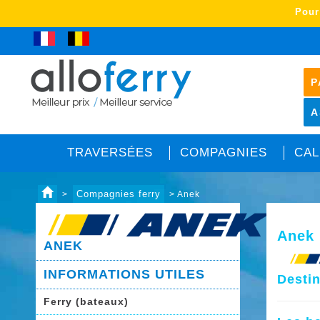
Pour
P
A
TRAVERSÉES
COMPAGNIES
CAL
Compagnies ferry
>
> Anek
Anek
ANEK
INFORMATIONS UTILES
Desti
Ferry (bateaux)
sss