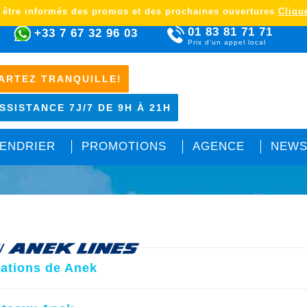
 être informés des promos et des prochaines ouvertures
Clique
01 83 81 71 71
+33 7 67 32 96 03
Prix d'un appel local
ARTEZ TRANQUILLE!
SSISTANCE 7J/7 DE 9H À 21H
ENDRIER
PROMOTIONS
AGENCE
NEWS
nations de Anek