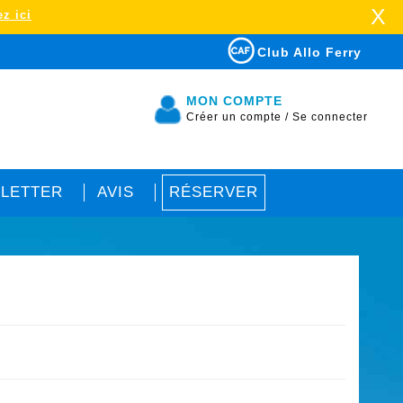
X
z ici
Club Allo Ferry
MON COMPTE
Créer un compte
/
Se connecter
LETTER
AVIS
RÉSERVER