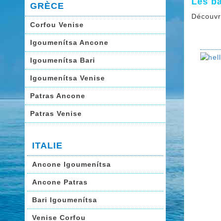
Les b
GRÈCE
Découvr
Corfou Venise
Igoumenítsa Ancone
Igoumenítsa Bari
Igoumenítsa Venise
Patras Ancone
Patras Venise
ITALIE
Ancone Igoumenítsa
Ancone Patras
Bari Igoumenítsa
Venise Corfou