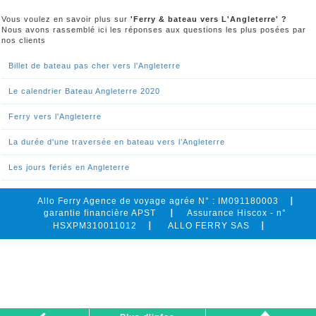
Vous voulez en savoir plus sur
'Ferry & bateau vers L'Angleterre' ?
Nous avons rassemblé ici les réponses aux questions les plus posées par
nos clients
Billet de bateau pas cher vers l'Angleterre
Le calendrier Bateau Angleterre 2020
Ferry vers l'Angleterre
La durée d'une traversée en bateau vers l’Angleterre
Les jours feriés en Angleterre
Allo Ferry Agence de voyage agrée N° : IM091180003
garantie financière APST
Assurance Hiscox - n°
HSXPM310011012
ALLO FERRY SAS