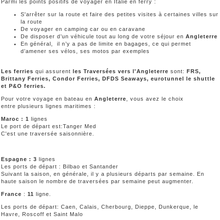
Parmi les points positifs de voyager en Italie en ferry :
S'arrêter sur la route et faire des petites visites à certaines villes sur
la route
De voyager en camping car ou en caravane
De disposer d’un véhicule tout au long de votre séjour en
Angleterre
En général, il n’y a pas de limite en bagages, ce qui permet
d’amener ses vélos, ses motos par exemples
Les ferries
qui assurent
les Traversées vers l'Angleterre
sont:
FRS,
Brittany Ferries, Condor Ferries, DFDS Seaways, eurotunnel le shuttle
et P&O ferries.
Pour votre voyage en bateau en
Angleterre
, vous avez le choix
entre plusieurs lignes maritimes :
Maroc : 1
lignes
Le port de départ est:Tanger Med
C'est une traversée saisonnière.
Espagne : 3
lignes
Les ports de départ : Bilbao et Santander
Suivant la saison, en générale, il y a plusieurs départs par semaine. En
haute saison le nombre de traversées par semaine peut augmenter.
France
:
11
ligne.
Les ports de départ: Caen, Calais, Cherbourg, Dieppe, Dunkerque, le
Havre, Roscoff et Saint Malo