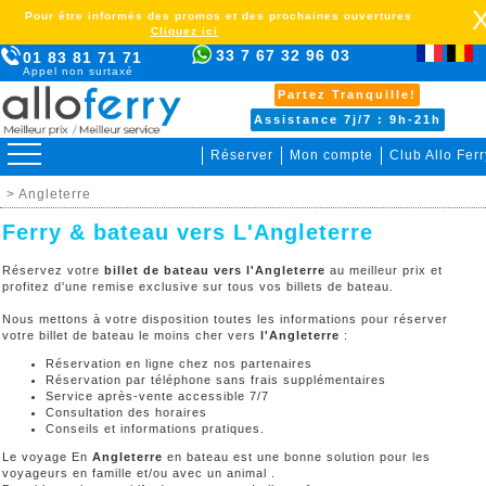
Pour être informés des promos et des prochaines ouvertures
Cliquez ici
33 7 67 32 96 03
01 83 81 71 71
Appel non surtaxé
Partez Tranquille!
Assistance 7j/7 : 9h-21h
Réserver
Mon compte
Club Allo Ferr
> Angleterre
Ferry & bateau vers L'Angleterre
Réservez votre
billet de bateau vers l'Angleterre
au meilleur prix et
profitez d'une remise exclusive sur tous vos billets de bateau.
Nous mettons à votre disposition toutes les informations pour réserver
votre billet de bateau le moins cher vers
l'Angleterre
:
Réservation en ligne chez nos partenaires
Réservation par téléphone sans frais supplémentaires
Service après-vente accessible 7/7
Consultation des horaires
Conseils et informations pratiques.
Le voyage En
Angleterre
en bateau est une bonne solution pour les
voyageurs en famille et/ou avec un animal .