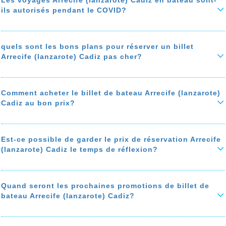
ils autorisés pendant le COVID?
Durant la troisième vague du covid, les voyages Arrecife (lanzarote)
Cadiz en bateau ne sont pas autorisés jusqu’au 20 Mai 2021
quels sont les bons plans pour réserver un billet
En savoir plus sur 'Les voyages Arrecife (lanzarote) Cadiz en bateau
Arrecife (lanzarote) Cadiz pas cher?
sont-ils autorisés pendant le COVID?'
Pour réserver un billet de bateau Arrecife (lanzarote) Cadiz vraiement
pas cher, suivez nos bons plan pour économiser jusqu'à 50% sur le
prix de votre ticket de bateau
: bon moment pour acheter
comparer
Comment acheter le billet de bateau Arrecife (lanzarote)
les prix de bateau de Arrecife (lanzarote) à Cadiz, privilégiez les
Cadiz au bon prix?
agences de voyages avec des programmes de fidélité, et une
assistance téléphonique gratuite...
Ce guide vous explique comment trouver le billet de bateu Arrecife
(lanzarote) Cadiz au bon prix. Le prix du billet Arrecife (lanzarote)
Cadiz varie selon la saison, le ferry, les frais de service appliqués
Est-ce possible de garder le prix de réservation Arrecife
En savoir plus sur 'quels sont les bons plans pour réserver un billet
par les agences de voyage, et les frais de paiement bancaire...
Arrecife (lanzarote) Cadiz pas cher?'
(lanzarote) Cadiz le temps de réflexion?
Vous avez besoin d'un temps de réflexion? Notre agence de voyage
En savoir plus sur 'Comment acheter le billet de bateau Arrecife
vous offre la possibilité de bloquer le prix votre réservation
(lanzarote) Cadiz au bon prix? '
de 4h00 jusqu'à 10 jours, sous certaines conditions.
Quand seront les prochaines promotions de billet de
bateau Arrecife (lanzarote) Cadiz?
En savoir plus sur 'Est-ce possible de garder le prix de réservation
Arrecife (lanzarote) Cadiz le temps de réflexion?'
Les meilleures promotions de billet de bateau Arrecife (lanzarote)
Cadiz sont pendant l’ouverture des ventes, et aussi pendant les