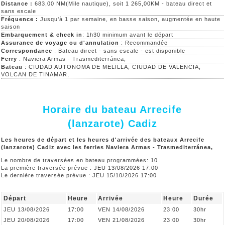
Distance :
683,00 NM(Mile nautique), soit 1 265,00KM - bateau direct et
sans escale
Fréquence :
Jusqu'à 1 par semaine, en basse saison, augmentée en haute
saison
Embarquement & check in
: 1h30 minimum avant le départ
Assurance de voyage ou d'annulation
: Recommandée
Correspondance
: Bateau direct - sans escale - est disponible
Ferry
: Naviera Armas - Trasmediterránea,
Bateau
: CIUDAD AUTONOMA DE MELILLA, CIUDAD DE VALENCIA,
VOLCAN DE TINAMAR,
Horaire du bateau Arrecife
(lanzarote) Cadiz
Les heures de départ et les heures d'arrivée des bateaux Arrecife
(lanzarote) Cadiz avec les ferries Naviera Armas - Trasmediterránea,
Le nombre de traversées en bateau programmées: 10
La première traversée prévue : JEU 13/08/2026 17:00
Le dernière traversée prévue : JEU 15/10/2026 17:00
Départ
Heure
Arrivée
Heure
Durée
JEU 13/08/2026
17:00
VEN 14/08/2026
23:00
30hr
JEU 20/08/2026
17:00
VEN 21/08/2026
23:00
30hr