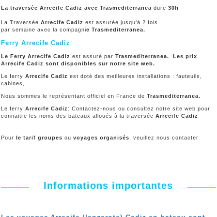
La traversée Arrecife Cadiz avec Trasmediterranea
dure
30h
La Traversée
Arrecife Cadiz
est assurée jusqu'à 2 fois
par semaine avec la compagni
e Trasmediterranea
.
Ferry Arrecife Cadiz
Le Ferry Arrecife Cadiz
est assuré par
Trasmediterranea. Les prix
Arrecife Cadiz sont disponibles sur notre site web.
Le ferry
Arrecife Cadiz
est doté des meilleures installations : fauteuils,
cabines,
Nous sommes le représentant officiel en France de
Trasmediterranea.
Le ferry
Arrecife Cadiz
: Contactez-nous ou consultez notre site web pour
connaitre les noms des bateaux alloués à la traversée
Arrecife Cadiz
Pour
le tarif groupes
ou
voyages organisés
, veuillez nous contacter
Informations importantes
Les voyages Arrecife (lanzarote) Cadiz en bateau sont-