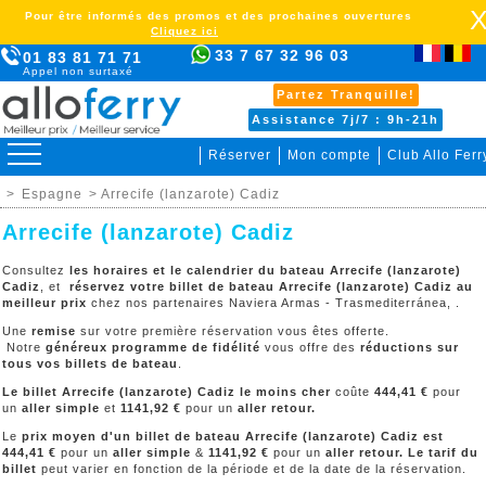
Pour être informés des promos et des prochaines ouvertures
Cliquez ici
33 7 67 32 96 03
01 83 81 71 71
Appel non surtaxé
Partez Tranquille!
Assistance 7j/7 : 9h-21h
Réserver
Mon compte
Club Allo Ferr
>
Espagne
> Arrecife (lanzarote) Cadiz
Arrecife (lanzarote) Cadiz
Consultez
les horaires et le calendrier du bateau Arrecife (lanzarote)
Cadiz
, et
réservez votre billet de bateau Arrecife (lanzarote) Cadiz au
meilleur prix
chez nos partenaires Naviera Armas - Trasmediterránea, .
Une
remise
sur votre première réservation vous êtes offerte.
Notre
généreux programme de fidélité
vous offre des
réductions sur
tous vos billets de bateau
.
Le billet Arrecife (lanzarote) Cadiz le moins cher
coûte
444,41 €
pour
un
aller simple
et
1141,92 €
pour un
aller retour.
Le
prix moyen d'un billet de bateau
Arrecife (lanzarote) Cadiz
est
444,41 €
pour un
aller simple
&
1141,92 €
pour un
aller retour. Le tarif du
billet
peut varier en fonction de la période et de la date de la réservation.