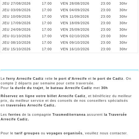
JEU 27/08/2026
17:00
VEN 28/08/2026
23:00
30hr
JEU 03/09/2026
17:00
VEN 04/09/2026
23:00
30hr
JEU 10/09/2026
17:00
VEN 11/09/2026
23:00
30hr
JEU 17/09/2026
17:00
VEN 18/09/2026
23:00
30hr
JEU 24/09/2026
17:00
VEN 25/09/2026
23:00
30hr
JEU 01/10/2026
17:00
VEN 02/10/2026
23:00
30hr
JEU 08/10/2026
17:00
VEN 09/10/2026
23:00
30hr
JEU 15/10/2026
17:00
VEN 16/10/2026
23:00
30hr
Le
ferry Arrecife Cadiz
relie
le port d'Arrecife
et
le port de Cadiz
. On
compte 2 départs par semaine pour cette traversée.
Pour
la durée du trajet
,
le bateau Arrecife Cadiz
met
30h
Réservez en ligne votre billet Arrecife Cadiz
, et bénéficiez du meilleur
prix, du meilleur service et des conseils de nos conseillers spécialisés
en
traversées Arrecife Cadiz.
Les
ferries
de la compagnie
Trasmediterranea
assurent
la Traversée
Arrecife Cadiz.
Pour le
tarif groupes
ou
voyages organisés
, veuillez nous contacter.