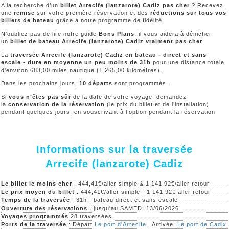
A la recherche d’un
billet Arrecife (lanzarote) Cadiz pas cher
? Recevez
une
remise
sur votre première réservation et des
réductions sur tous vos
billets de bateau
grâce à notre programme de fidélité.
N’oubliez pas de lire notre guide
Bons Plans
, il vous aidera à dénicher
un
billet de bateau Arrecife (lanzarote) Cadiz vraiment pas cher
La
traversée Arrecife (lanzarote) Cadiz en bateau - direct et sans
escale - dure en moyenne un peu moins de 31h
pour une distance totale
d'environ 683,00 miles nautique (1 265,00 kilométres).
Dans les prochains jours,
10 départs
sont programmés .
Si
vous n’êtes pas sûr
de la date de votre voyage, demandez
la
conservation de la réservation
(le prix du billet et de l’installation)
pendant quelques jours, en souscrivant à l’option pendant la réservation.
Informations sur la traversée
Arrecife (lanzarote) Cadiz
Le billet le moins cher
: 444,41€/aller simple & 1 141,92€/aller retour
Le prix moyen du billet
: 444,41€/aller simple - 1 141,92€ aller retour
Temps de la traversée
: 31h - bateau direct et sans escale
Ouverture des réservations
: jusqu'au SAMEDI 13/06/2026
Voyages programmés
28 traversées
Ports de la traversée
: Départ
Le port d'Arrecife
, Arrivée:
Le port de Cadix