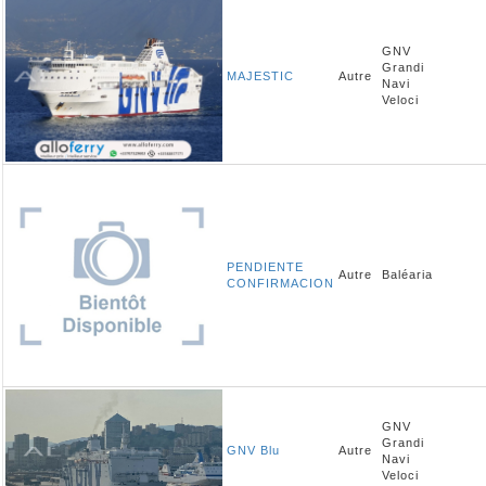
GNV
Grandi
MAJESTIC
Autre
Navi
Veloci
PENDIENTE
Autre
Baléaria
CONFIRMACION
GNV
Grandi
GNV Blu
Autre
Navi
Veloci