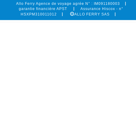
Allo Ferry Agence de voyage agrée N° : IM091180003
garantie financière APST
Assurance Hiscox - n°
HSXPM310011012
ALLO FERRY SAS