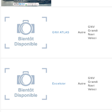
GNV
Grandi
GNV ATLAS
Autre
Navi
Veloci
GNV
Grandi
Excelsior
Autre
Navi
Veloci