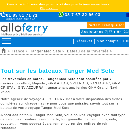
Pour être informés des promos et des prochaines ouvertures
Cliquez ici
33 7 67 32 96 03
01 83 81 71 71
Appel non surtaxé
Partez Tranquille!
Assistance 7j/7 : 9h-21
Réserver
Mon compte
Clu
>
France >
Tanger Med Sete >
Bateau de la traversée >
Tout sur les bateaux Tanger Med Sete
Les
traversées en bateau Tanger Med Sete sont assurées par 7
navires
Excellent, Majestic, GNV ATLAS, SPLENDID, FANTASTIC, GNV
CRISTAL, GNV AZZURRA, , appartenant aux ferries GNV Grandi Navi
Veloci, ,
Notre agence de voyage ALLO FERRY met à votre disposition des fiches
complètes sur chaque navire pour vous que puissiez savoir tout sur le
bateau de votre voyage Tanger Med Sete
A bord des bateaux Tanger Med Sete, vous pouvez voyager avec tout type
de véhicules : voiture, camionnette, fourgonnette, camion, moto, vélo,
scooter…, vous pouvez également emporter des coffres de toit,
remorque…,