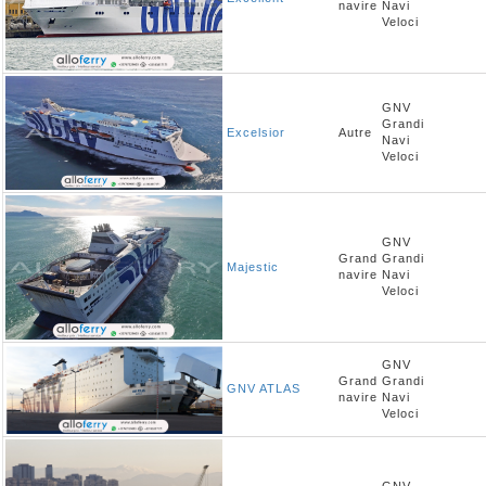
navire
Navi
Veloci
GNV
Grandi
Excelsior
Autre
Navi
Veloci
GNV
Grand
Grandi
Majestic
navire
Navi
Veloci
GNV
Grand
Grandi
GNV ATLAS
navire
Navi
Veloci