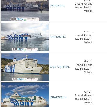
GNV
Grand
Grandi
SPLENDID
navire
Navi
Veloci
GNV
Grand
Grandi
FANTASTIC
navire
Navi
Veloci
GNV
Grand
Grandi
GNV CRISTAL
navire
Navi
Veloci
GNV
Grand
Grandi
RHAPSODY
navire
Navi
Veloci