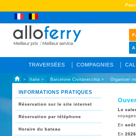
Pour
P
A
TRAVERSÉES
COMPAGNIES
CAL
Italie >
Barcelone Civitavecchia >
Organiser v
>
INFORMATIONS PRATIQUES
Ouver
Réservation sur le site internet
Le cale
voyages 
Réservation par téléphone
En
août
Horaire du bateau
En
202