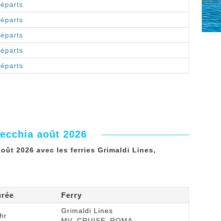
départs
départs
départs
départs
départs
vecchia août 2026
oût 2026 avec les ferries Grimaldi Lines,
urée
Ferry
Grimaldi Lines
hr
MV_CRUISE_ROMA