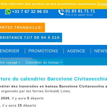
 être informés des promos et des prochaines ouvertures
Clique
01 83 81 71 71
+33 7 67 32 96 03
Prix d'un appel local
ARTEZ TRANQUILLE!
SSISTANCE 7J/7 DE 9H À 21H
ENDRIER
PROMOTIONS
AGENCE
NEWS
otre voyage >
Calendrier du bateau >
ture du calendrier Barcelone Civitavecchi
ndrier des traversées en bateau Barcelone Civitavecchia 
organisés par les ferries Grimaldi Lines,
 2026
, il y aura
5
départs
6
, il y aura
15
départs