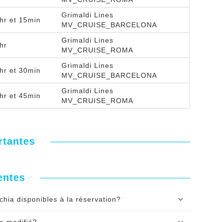
Grimaldi Lines
hr et 15min
MV_CRUISE_BARCELONA
Grimaldi Lines
hr
MV_CRUISE_ROMA
Grimaldi Lines
hr et 30min
MV_CRUISE_BARCELONA
Grimaldi Lines
hr et 45min
MV_CRUISE_ROMA
rtantes
entes
hia disponibles à la réservation?
teau Barcelone Civitavecchia, faites une recherche