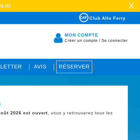
X
z ici
Club Allo Ferry
MON COMPTE
Créer un compte
/
Se connecter
LETTER
AVIS
RÉSERVER
a
août 2026 est ouvert
, vous y retrouverez tous les