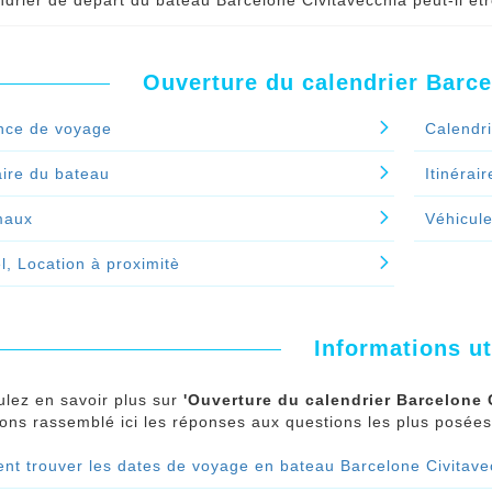
ndrier de départ du bateau Barcelone Civitavecchia peut-il êt
tre traversée dans notre moteur de réservation.
lendrier de départ du bateau Barcelone Civitavecchia peut être
cultés dans la tenue de son programme de bateau.
nuer le spécial 'Comment trouver les dates de voyage en bate
Ouverture du calendrier Barce
vation?'
us avez réservé votre billet de bateau dans notre agence de 
out
nce de voyage
Calendr
nuer le spécial 'Le calendrier de départ du bateau Barcelone C
ire du bateau
Itinérair
maux
Véhicule
l, Location à proximitè
Informations ut
ulez en savoir plus sur
'Ouverture du calendrier Barcelone 
ns rassemblé ici les réponses aux questions les plus posées
t trouver les dates de voyage en bateau Barcelone Civitavec