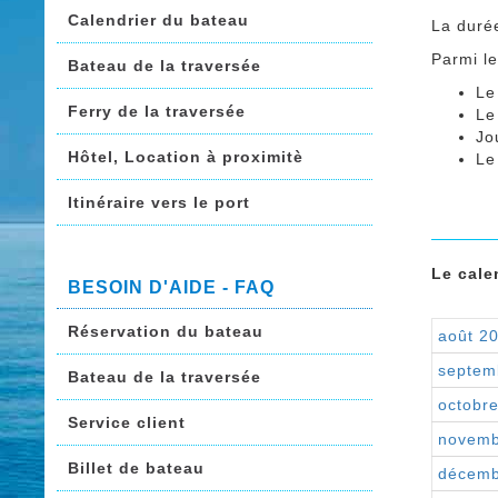
Calendrier du bateau
La duré
Parmi l
Bateau de la traversée
Le
Ferry de la traversée
Le
Jo
Hôtel, Location à proximitè
Le
Itinéraire vers le port
Le cale
BESOIN D'AIDE - FAQ
Réservation du bateau
août 2
septem
Bateau de la traversée
octobr
Service client
novemb
Billet de bateau
décemb