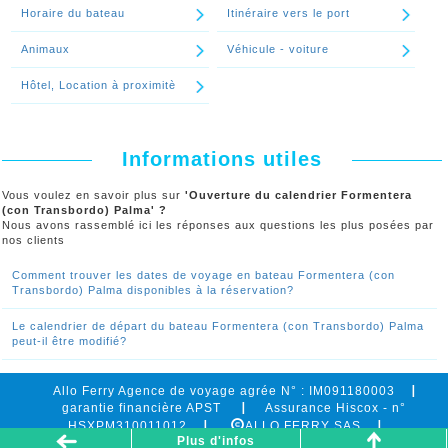
Horaire du bateau
Itinéraire vers le port
Animaux
Véhicule - voiture
Hôtel, Location à proximitè
Informations utiles
Vous voulez en savoir plus sur
'Ouverture du calendrier Formentera
(con Transbordo) Palma' ?
Nous avons rassemblé ici les réponses aux questions les plus posées par
nos clients
Comment trouver les dates de voyage en bateau Formentera (con
Transbordo) Palma disponibles à la réservation?
Le calendrier de départ du bateau Formentera (con Transbordo) Palma
peut-il être modifié?
Allo Ferry Agence de voyage agrée N° : IM091180003
garantie financière APST
Assurance Hiscox - n°
HSXPM310011012
ALLO FERRY SAS
Plus d'infos