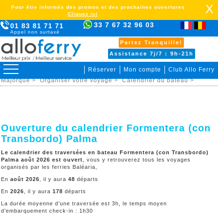
X
Pour être informés des promos et des prochaines ouvertures
Cliquez ici
33 7 67 32 96 03
01 83 81 71 71
Appel non surtaxé
Partez Tranquille!
Assistance 7j/7 : 9h-21h
Réserver
Mon compte
Club Allo Ferry
>
iles baleares >
Formentera (con Transbordo) Palma de
Majorque >
Organiser votre voyage >
Calendrier du bateau >
Ouverture du calendrier Formentera (con
Transbordo) Palma
Le calendrier des traversées en bateau Formentera (con Transbordo)
Palma août 2026 est ouvert
, vous y retrouverez tous les voyages
organisés par les ferries Baléaria,
En
août 2026
, il y aura
48
départs
En
2026
, il y aura
178
départs
La durée moyenne d’une traversée est 3h, le temps moyen
d’embarquement check-in : 1h30