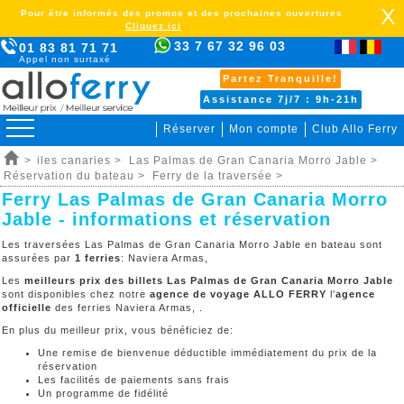
X
Pour être informés des promos et des prochaines ouvertures
Cliquez ici
33 7 67 32 96 03
01 83 81 71 71
Appel non surtaxé
Partez Tranquille!
Assistance 7j/7 : 9h-21h
Réserver
Mon compte
Club Allo Ferry
>
iles canaries >
Las Palmas de Gran Canaria Morro Jable >
Réservation du bateau >
Ferry de la traversée >
Ferry Las Palmas de Gran Canaria Morro
Jable - informations et réservation
Les traversées Las Palmas de Gran Canaria Morro Jable en bateau sont
assurées par
1 ferries
: Naviera Armas,
Les
meilleurs prix des billets Las Palmas de Gran Canaria Morro Jable
sont disponibles chez notre
agence de voyage ALLO FERRY
l'
agence
officielle
des ferries Naviera Armas, .
En plus du meilleur prix, vous bénéficiez de:
Une remise de bienvenue déductible immédiatement du prix de la
réservation
Les facilités de paiements sans frais
Un programme de fidélité