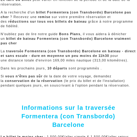
réservation.
A la recherche d’un
billet Formentera (con Transbordo) Barcelone pas
cher
? Recevez une
remise
sur votre première réservation et
des
réductions sur tous vos billets de bateau
grâce à notre programme
de fidélité.
N’oubliez pas de lire notre guide
Bons Plans
, il vous aidera à dénicher
un
billet de bateau Formentera (con Transbordo) Barcelone vraiment
pas cher
La
traversée Formentera (con Transbordo) Barcelone en bateau - direct
et sans escale - dure en moyenne un peu moins de 11h30
pour
une distance totale d'environ 169,00 miles nautique (313,00 kilométres).
Dans les prochains jours,
10 départs
sont programmés .
Si
vous n’êtes pas sûr
de la date de votre voyage, demandez
la
conservation de la réservation
(le prix du billet et de l’installation)
pendant quelques jours, en souscrivant à l’option pendant la réservation.
Informations sur la traversée
Formentera (con Transbordo)
Barcelone
Le billet le moins cher
: 1 500,00€/aller simple & 1 500,00€/aller retour