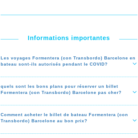
Informations importantes
Les voyages Formentera (con Transbordo) Barcelone en
bateau sont-ils autorisés pendant le COVID?
Durant la troisième vague du covid, les voyages Formentera (con
Transbordo) Barcelone en bateau ne sont pas autorisés jusqu’au 20
Mai 2021
quels sont les bons plans pour réserver un billet
Formentera (con Transbordo) Barcelone pas cher?
En savoir plus sur 'Les voyages Formentera (con Transbordo)
Barcelone en bateau sont-ils autorisés pendant le COVID?'
Pour réserver un billet de bateau Formentera (con Transbordo)
Barcelone vraiement pas cher, suivez nos bons plan pour économiser
jusqu'à 50% sur le prix de votre ticket de bateau
: bon moment pour
Comment acheter le billet de bateau Formentera (con
acheter
comparer les prix de bateau de Formentera (con
Transbordo) Barcelone au bon prix?
Transbordo) à Barcelone, privilégiez les agences de voyages avec
des programmes de fidélité, et une assistance téléphonique gratuite...
Ce guide vous explique comment trouver le billet de bateu Formentera
(con Transbordo) Barcelone au bon prix. Le prix du billet Formentera