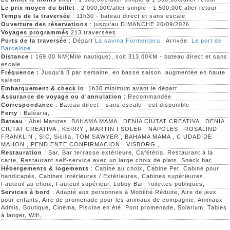
Le prix moyen du billet
: 2 000,00€/aller simple - 1 500,00€ aller retour
Temps de la traversée
: 11h30 - bateau direct et sans escale
Ouverture des réservations
: jusqu'au DIMANCHE 20/09/2026
Voyages programmés
213 traversées
Ports de la traversée
: Départ
La savina Formentera
, Arrivée:
Le port de
Barcelone
Distance :
169,00 NM(Mile nautique), soit 313,00KM - bateau direct et sans
escale
Fréquence :
Jusqu'à 3 par semaine, en basse saison, augmentée en haute
saison
Embarquement & check in
: 1h30 minimum avant le départ
Assurance de voyage ou d'annulation
: Recommandée
Correspondance
: Bateau direct - sans escale - est disponible
Ferry
: Baléaria,
Bateau
: Abel Matutes, BAHAMA MAMA , DENIA CIUTAT CREATIVA , DENIA
CIUTAT CREATIVA , KERRY , MARTIN I SOLER , NAPOLES , ROSALIND
FRANKLIN , SIC, Sicilia, TOM SAWYER , BAHAMA MAMA , CIUDAD DE
MAHON , PENDIENTE CONFIRMACION , VISBORG ,
Restauration
: Bar, Bar terrasse extérieure, Cafétéria, Restaurant à la
carte, Restaurant self-service avec un large choix de plats, Snack bar,
Hébergements & logements
: Cabine au choix, Cabine Pet, Cabine pour
handicapés, Cabines intérieures / Extérieures, Cabines supérieures,
Fauteuil au choix, Fauteuil supérieur, Lobby Bar, Toilettes publiques,
Services à bord
: Adapté aux personnes à Mobilité Réduite, Aire de jeux
pour enfants, Aire de promenade pour les animaux de compagnie, Animaux
Admis, Boutique, Cinéma, Piscine en été, Pont promenade, Solarium, Tables
à langer, Wifi,