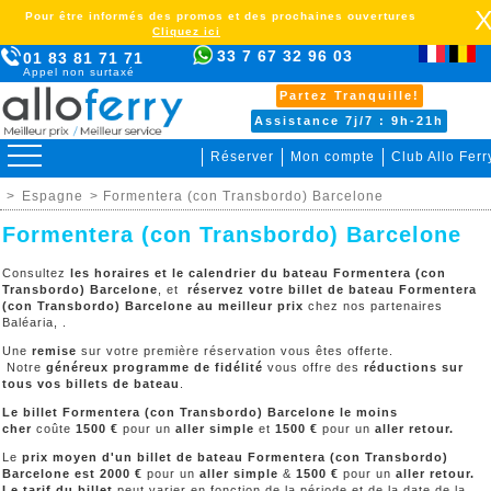
Pour être informés des promos et des prochaines ouvertures
Cliquez ici
33 7 67 32 96 03
01 83 81 71 71
Appel non surtaxé
Partez Tranquille!
Assistance 7j/7 : 9h-21h
Réserver
Mon compte
Club Allo Ferr
>
Espagne
> Formentera (con Transbordo) Barcelone
Formentera (con Transbordo) Barcelone
Consultez
les horaires et le calendrier du bateau Formentera (con
Transbordo) Barcelone
, et
réservez votre billet de bateau Formentera
(con Transbordo) Barcelone au meilleur prix
chez nos partenaires
Baléaria, .
Une
remise
sur votre première réservation vous êtes offerte.
Notre
généreux programme de fidélité
vous offre des
réductions sur
tous vos billets de bateau
.
Le billet Formentera (con Transbordo) Barcelone le moins
cher
coûte
1500 €
pour un
aller simple
et
1500 €
pour un
aller retour.
Le
prix moyen d'un billet de bateau
Formentera (con Transbordo)
Barcelone
est 2000 €
pour un
aller simple
&
1500 €
pour un
aller retour.
Le tarif du billet
peut varier en fonction de la période et de la date de la