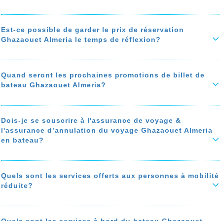
téléphonique gratuite...
Ce guide vous explique comment trouver le billet de bateu Ghazaouet
Almeria au bon prix. Le prix du billet Ghazaouet Almeria varie selon la
saison, le ferry, les frais de service appliqués par les agences de
Est-ce possible de garder le prix de réservation
En savoir plus sur 'quels sont les bons plans pour réserver un billet
voyage, et les frais de paiement bancaire...
Ghazaouet Almeria pas cher?'
Ghazaouet Almeria le temps de réflexion?
Vous avez besoin d'un temps de réflexion? Notre agence de voyage
En savoir plus sur 'Comment acheter le billet de bateau Ghazaouet
vous offre la possibilité de bloquer le prix votre réservation
Almeria au bon prix? '
de 4h00 jusqu'à 10 jours, sous certaines conditions.
Quand seront les prochaines promotions de billet de
bateau Ghazaouet Almeria?
En savoir plus sur 'Est-ce possible de garder le prix de réservation
Ghazaouet Almeria le temps de réflexion?'
Les meilleures promotions de billet de bateau Ghazaouet Almeria sont
pendant l’ouverture des ventes, et aussi pendant les grands
événements, Black Friday, Saint valentin, Noël…
Dois-je se souscrire à l'assurance de voyage &
l'assurance d’annulation du voyage Ghazaouet Almeria
Pour recevoir les promos Ghazaouet Almeria des ferries
en bateau?
Trasmediterranea -Acciona, , par mail, SMS ou whatsapp, inscrivez-
vous à notre programme Alerte Promotion.
En savoir plus sur 'Quand seront les prochaines promotions de billet
L'assurance de voyage ou l'assurance d'annulation n'est pas
de bateau Ghazaouet Almeria?'
obligatoire pour les voyages Ghazaouet Almeria en bateau, mais elle
est conseillée.
Quels sont les services offerts aux personnes à mobilité
réduite?
Si le prix du billet est important, la souscription à une assurance
annulation ou à une assurance de voyage est fortement
recommandée.
Les bateaux de la traversée Ghazaouet Almeria sont équipés
pour accueillir les personnes à mobilité réduite.
En savoir plus sur 'Dois-je se souscrire à l'assurance de voyage &
Quels sont les services à bord du bateau Ghazaouet