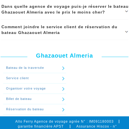
Continuer le spécial 'Besoin d'assistance pour réserver votre voyage
Réserver votre billet de bateau Ghazaouet Almeria en ligne sur notre
Dans quelle agence de voyage puis-je réserver le bateau
Ghazaouet Almeria, contactez gratuitement notre service client'
site internet en toute sécurité, le paiement de votre réservation est
Ghazaouet Almeria avec le prix le moins cher?
sécurisé. le processus de réservation est facile et il se fait en
quelques étapes. Nous vous conseillons de se souscrire à une
assurance de voyage.
Réservez votre billet de bateau Ghazaouet Almeria avec le prix le
Comment joindre le service client de réservation du
Si vous avez besoin de renseignements ou d’informations sur les
moins cher dans notre agence de voyage ALLO FERRY via notre site
bateau Ghazaouet Almeria
traversées Ghazaouet Almeria, n’hésitez pas à contacter notre
internet ou par téléphone. Grâce aux conseils de notre service
service client par téléphone, whatsapp ou par mail.
d’assistance client, vous êtes assurés d’acheter le billet de bateau
Ghazaouet Almeria le moins cher du marché.
Pour toutes vos réservations de bateau Ghazaouet Almeria en ligne
Continuer le spécial 'Comment réserver le billet de bateau Ghazaouet
sur notre site internet ou par téléphone, Notre service client
Almeria en ligne sur internet ?'
Continuer le spécial 'Dans quelle agence de voyage puis-je réserver
est accessible gratuitement par mail, téléphone et whatsapp pendant
Ghazaouet Almeria
le bateau Ghazaouet Almeria avec le prix le moins cher?'
les heures d'ouverture de l'agence. Nos services d’assistance sont
gratuites
Bateau de la traversée
Continuer le spécial 'Comment joindre le service client de réservation
Service client
du bateau Ghazaouet Almeria '
Organiser votre voyage
Billet de bateau
Réservation du bateau
Allo Ferry Agence de voyage agrée N° : IM091180003
garantie financière APST
Assurance Hiscox - n°