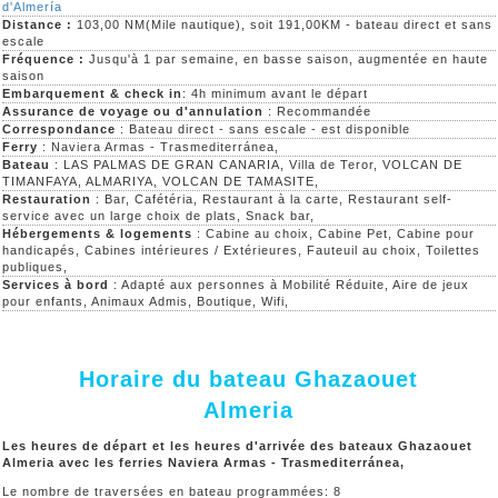
d'Almería
Distance :
103,00 NM(Mile nautique), soit 191,00KM - bateau direct et sans
escale
Fréquence :
Jusqu'à 1 par semaine, en basse saison, augmentée en haute
saison
Embarquement & check in
: 4h minimum avant le départ
Assurance de voyage ou d'annulation
: Recommandée
Correspondance
: Bateau direct - sans escale - est disponible
Ferry
: Naviera Armas - Trasmediterránea,
Bateau
: LAS PALMAS DE GRAN CANARIA, Villa de Teror, VOLCAN DE
TIMANFAYA, ALMARIYA, VOLCAN DE TAMASITE,
Restauration
: Bar, Cafétéria, Restaurant à la carte, Restaurant self-
service avec un large choix de plats, Snack bar,
Hébergements & logements
: Cabine au choix, Cabine Pet, Cabine pour
handicapés, Cabines intérieures / Extérieures, Fauteuil au choix, Toilettes
publiques,
Services à bord
: Adapté aux personnes à Mobilité Réduite, Aire de jeux
pour enfants, Animaux Admis, Boutique, Wifi,
Horaire du bateau Ghazaouet
Almeria
Les heures de départ et les heures d'arrivée des bateaux Ghazaouet
Almeria avec les ferries Naviera Armas - Trasmediterránea,
Le nombre de traversées en bateau programmées: 8