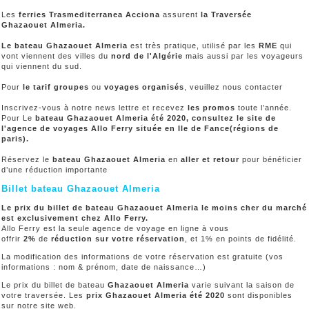
Les
ferries
Trasmediterranea Acciona
assurent
la Traversée
Ghazaouet Almeria.
Le bateau Ghazaouet Almeria
est très pratique, utilisé par les
RME
qui
vont viennent des villes du
nord de l'Algérie
mais aussi par les voyageurs
qui viennent du sud.
Pour
le tarif groupes
ou
voyages organisés
, veuillez nous contacter
Inscrivez-vous à notre news lettre et recevez
les promos
toute l’année.
Pour Le
bateau Ghazaouet Almeria été 2020, consultez le site de
l'agence de voyages Allo Ferry située en Ile de Fance(régions de
paris).
Réservez le
bateau Ghazaouet Almeria
en
aller et retour
pour bénéficier
d’une réduction importante
Billet bateau Ghazaouet Almeria
Le prix du billet de bateau Ghazaouet Almeria le moins cher du marché
est exclusivement chez Allo Ferry.
Allo Ferry est la seule agence de voyage en ligne à vous
offrir
2%
de
réduction sur votre réservation
, et 1% en points de fidélité.
La modification des informations de votre réservation est gratuite (vos
informations : nom & prénom, date de naissance…)
Le prix du billet de bateau
Ghazaouet Almeria
varie suivant la saison de
votre traversée. Les
prix Ghazaouet Almeria été 2020
sont disponibles
sur notre site web.