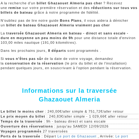
A la recherche d’un
billet Ghazaouet Almeria pas cher
? Recevez
une
remise
sur votre première réservation et des
réductions sur tous vos
billets de bateau
grâce à notre programme de fidélité.
N’oubliez pas de lire notre guide
Bons Plans
, il vous aidera à dénicher
un
billet de bateau Ghazaouet Almeria vraiment pas cher
La
traversée Ghazaouet Almeria en bateau - direct et sans escale -
dure en moyenne un peu moins de 9h
pour une distance totale d'environ
103,00 miles nautique (191,00 kilométres).
Dans les prochains jours,
8 départs
sont programmés .
Si
vous n’êtes pas sûr
de la date de votre voyage, demandez
la
conservation de la réservation
(le prix du billet et de l’installation)
pendant quelques jours, en souscrivant à l’option pendant la réservation.
Informations sur la traversée
Ghazaouet Almeria
Le billet le moins cher
: 240,00€/aller simple & 751,72€/aller retour
Le prix moyen du billet
: 240,83€/aller simple - 1 029,66€ aller retour
Temps de la traversée
: 9h - bateau direct et sans escale
Ouverture des réservations
: jusqu'au SAMEDI 12/09/2026
Voyages programmés
27 traversées
Ports de la traversée
: Départ
Le port de Ghazaouet
, Arrivée:
Le port