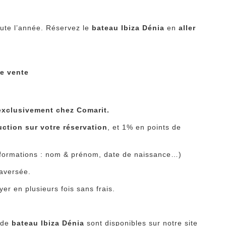
ute l’année. Réservez le
bateau Ibiza Dénia
en
aller
de vente
 exclusivement chez Comarit.
uction sur votre réservation
, et 1% en points de
 informations : nom & prénom, date de naissance…)
raversée.
yer en plusieurs fois sans frais.
t de
bateau Ibiza Dénia
sont disponibles sur notre site