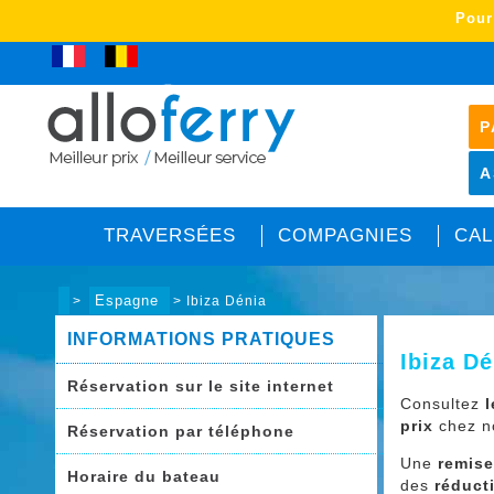
Pour
Club Allo Ferry
P
A
TRAVERSÉES
COMPAGNIES
CAL
Espagne
>
> Ibiza Dénia
INFORMATIONS PRATIQUES
Ibiza Dé
Réservation sur le site internet
Consultez
prix
chez no
Réservation par téléphone
Une
remis
Horaire du bateau
des
réduct