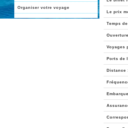
Le billet
Organiser votre voyage
Le prix m
Temps de
Ouvertur
Voyages 
Ports de 
Distance 
Fréquenc
Embarque
Assuranc
Correspo