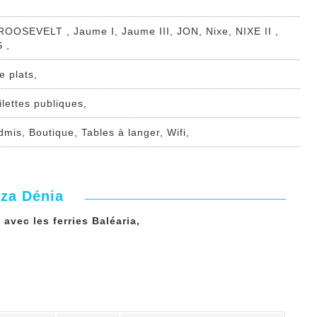
EVELT , Jaume I, Jaume III, JON, Nixe, NIXE II ,
 ,
e plats,
ilettes publiques,
mis, Boutique, Tables à langer, Wifi,
iza Dénia
avec les ferries Baléaria,