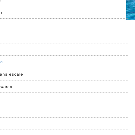
ur
ur
ia
sans escale
 saison