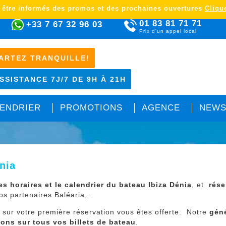
 être informés des promos et des prochaines ouvertures
Clique
01 83 81 71 71
+33 7 67 32 96 03
Prix d'un appel local
ARTEZ TRANQUILLE!
SSISTANCE 7J/7 DE 9H À 21H
ENDRIER
PROMOTIONS
AGENCE
NEWS
nia
les horaires et le calendrier du bateau Ibiza Dénia
, et
rése
s partenaires Baléaria, .
e
sur votre première réservation vous êtes offerte. Notre
gén
ions sur tous vos billets de bateau
.