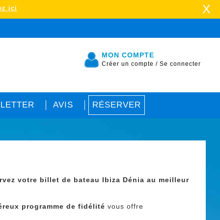
X
z ici
MON COMPTE
Créer un compte
/
Se connecter
LETTER
AVIS
RÉSERVER
rvez votre billet de bateau Ibiza Dénia au meilleur
éreux programme de fidélité
vous offre