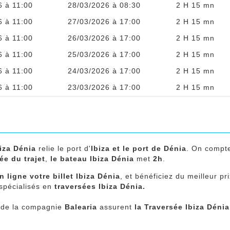
6 à 11:00
28/03/2026 à 08:30
2 H 15 mn
6 à 11:00
27/03/2026 à 17:00
2 H 15 mn
6 à 11:00
26/03/2026 à 17:00
2 H 15 mn
6 à 11:00
25/03/2026 à 17:00
2 H 15 mn
6 à 11:00
24/03/2026 à 17:00
2 H 15 mn
6 à 11:00
23/03/2026 à 17:00
2 H 15 mn
biza Dénia
relie le port d'
Ibiza et
le port de Dénia
. On comp
ée du trajet
,
le bateau Ibiza Dénia
met
2h
.
 ligne votre billet Ibiza Dénia
, et bénéficiez du meilleur pr
 spécialisés en
traversées Ibiza Dénia.
de la compagnie
Balearia
assurent
la Traversée Ibiza Dénia