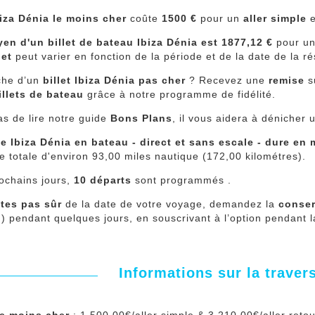
Ibiza Dénia le moins cher
coûte
1500 €
pour un
aller simple
yen d'un billet de bateau
Ibiza Dénia
est 1877,12 €
pour u
llet
peut varier en fonction de la période et de la date de la ré
che d’un
billet Ibiza Dénia pas cher
? Recevez une
remise
s
illets de bateau
grâce à notre programme de fidélité.
as de lire notre guide
Bons Plans
, il vous aidera à dénicher
ée Ibiza Dénia en bateau - direct et sans escale - dure e
e totale d'environ 93,00 miles nautique (172,00 kilométres).
ochains jours,
10 départs
sont programmés .
tes pas sûr
de la date de votre voyage, demandez la
conser
ion) pendant quelques jours, en souscrivant à l’option pendant l
Informations sur la traver