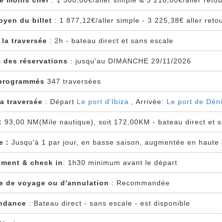
 le moins cher
: 1 500,00€/aller simple & 3 210,00€/aller reto
oyen du billet
: 1 877,12€/aller simple - 3 225,38€ aller reto
 la traversée
: 2h - bateau direct et sans escale
e des réservations
: jusqu'au DIMANCHE 29/11/2026
programmés
347 traversées
la traversée
: Départ
Le port d'Ibiza
, Arrivée:
Le port de Dén
:
93,00 NM(Mile nautique), soit 172,00KM - bateau direct et 
e :
Jusqu'à 1 par jour, en basse saison, augmentée en haute
ment & check in
: 1h30 minimum avant le départ
e de voyage ou d'annulation
: Recommandée
ndance
: Bateau direct - sans escale - est disponible