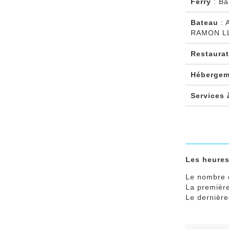
Ferry
: Ba
Bateau
: 
RAMON LL
Restaura
Hébergem
Services
Les heures
Le nombre 
La premièr
Le dernièr