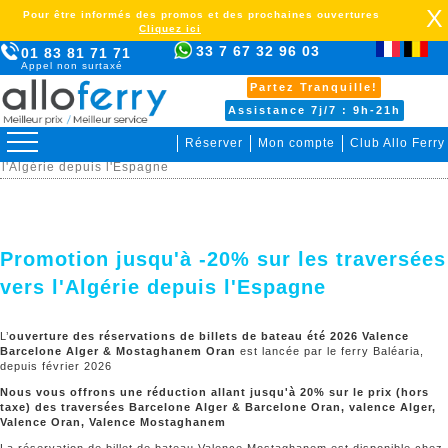
X
Pour être informés des promos et des prochaines ouvertures
Cliquez ici
33 7 67 32 96 03
01 83 81 71 71
Appel non surtaxé
Partez Tranquille!
Assistance 7j/7 : 9h-21h
Réserver
Mon compte
Club Allo Ferry
> Promotions > Promotion jusqu'à -20% sur les traversées vers
l'Algérie depuis l'Espagne
Promotion jusqu'à -20% sur les traversées
vers l'Algérie depuis l'Espagne
L’
ouverture des réservations de billets de bateau été 2026 Valence
Barcelone Alger & Mostaghanem Oran
est lancée par le ferry Baléaria,
depuis février 2026
Nous vous offrons une réduction allant jusqu'à 20% sur le prix (hors
taxe) des traversées Barcelone Alger & Barcelone Oran, valence Alger,
Valence Oran, Valence Mostaghanem
La réservation de billet de bateau Valence Mostaghanem est disponible chez