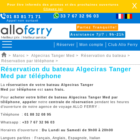
X
Pour être informés des promos et des prochaines ouvertures
Cliquez ici
33 7 67 32 96 03
01 83 81 71 71
Appel non surtaxé
Partez Tranquille!
Assistance 7j/7 : 9h-21h
Réserver
Mon compte
Club Allo Ferry
>
Maroc >
Algeciras Tanger Med >
Réservation du bateau >
Réservation par téléphone >
Réservation du bateau Algeciras Tanger
Med par téléphone
La
réservation de votre bateau Algeciras Tanger
Med
par
téléphone
est
sans frais.
Pour
acheter votre billet de bateau Algeciras Tanger Med par
téléphone
,
appeler
notre
centrale de réservation
pendant les heures
d’ouverture de notre agence de voyage ALLO FERRY :
Téléphone :
01 88 32 08 95
Whatsapp :
+33 7 67 32 96 03
Horaires d’ouverture :
Du Lundi au Samedi de 9h00 à 20h00
Langues parlées : Français, Anglais, Espagnole, Italian