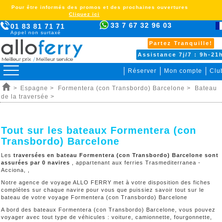
Pour être informés des promos et des prochaines ouvertures
Cliquez ici
33 7 67 32 96 03
01 83 81 71 71
Appel non surtaxé
Partez Tranquille!
Assistance 7j/7 : 9h-21
Réserver
Mon compte
Clu
>
Espagne >
Formentera (con Transbordo) Barcelone >
Bateau
de la traversée >
Tout sur les bateaux Formentera (con
Transbordo) Barcelone
Les
traversées en bateau Formentera (con Transbordo) Barcelone sont
assurées par 0 navires
, appartenant aux ferries Trasmediterranea -
Acciona, ,
Notre agence de voyage ALLO FERRY met à votre disposition des fiches
complètes sur chaque navire pour vous que puissiez savoir tout sur le
bateau de votre voyage Formentera (con Transbordo) Barcelone
A bord des bateaux Formentera (con Transbordo) Barcelone, vous pouvez
voyager avec tout type de véhicules : voiture, camionnette, fourgonnette,