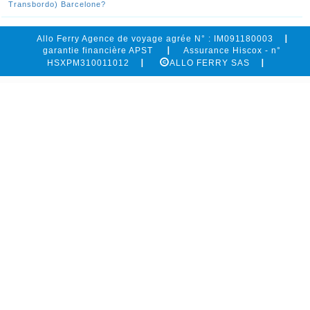
Transbordo) Barcelone?
Allo Ferry Agence de voyage agrée N° : IM091180003
garantie financière APST
Assurance Hiscox - n°
HSXPM310011012
ALLO FERRY SAS