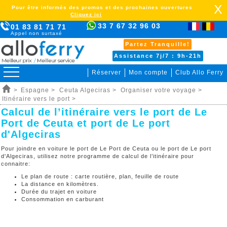
X
Pour être informés des promos et des prochaines ouvertures
Cliquez ici
33 7 67 32 96 03
01 83 81 71 71
Appel non surtaxé
Partez Tranquille!
Assistance 7j/7 : 9h-21h
Réserver
Mon compte
Club Allo Ferry
>
Espagne >
Ceuta Algeciras >
Organiser votre voyage >
Itinéraire vers le port >
Calcul de l’itinéraire vers le port de Le
Port de Ceuta et port de Le port
d'Algeciras
Pour joindre en voiture le port de Le Port de Ceuta ou le port de Le port
d'Algeciras, utilisez notre programme de calcul de l’itinéraire pour
connaitre:
Le plan de route : carte routière, plan, feuille de route
La distance en kilomètres.
Durée du trajet en voiture
Consommation en carburant