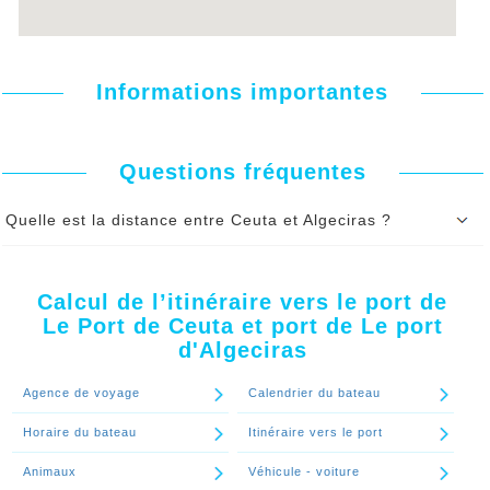
Informations importantes
Questions fréquentes
Quelle est la distance entre Ceuta et Algeciras ?
La distance entre Ceuta et Algeciras en bateau est 21,00 Mille
Nautique, soit 39,00 KM
A vol d'oiseau, la distance entre Ceuta et Algeciras en bateau est
Calcul de l’itinéraire vers le port de
37,00 km.
Le Port de Ceuta et port de Le port
d'Algeciras
Continuer le spécial 'Quelle est la distance entre Ceuta et Algeciras
?'
Agence de voyage
Calendrier du bateau
Horaire du bateau
Itinéraire vers le port
Animaux
Véhicule - voiture