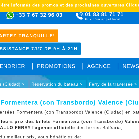
 être informés des promos et des prochaines ouvertures
Clique
01 83 81 71 71
+33 7 67 32 96 03
Prix d'un appel local
ARTEZ TRANQUILLE!
SSISTANCE 7J/7 DE 9H À 21H
ENDRIER
PROMOTIONS
AGENCE
NEWS
e (Ciudad) >
Réservation du bateau >
Ferry de la traversée >
 Formentera (con Transbordo) Valence (Ciud
versées Formentera (con Transbordo) Valence (Ciudad) en ba
lleurs prix des billets Formentera (con Transbordo) Valen
 ALLO FERRY
l'
agence officielle
des ferries Baléaria, .
du meilleur prix, vous bénéficiez de: