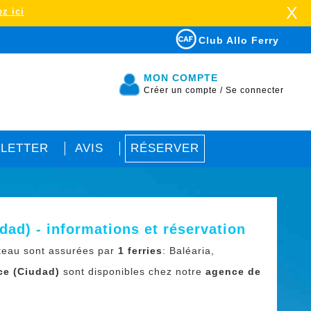
X
z ici
Club Allo Ferry
MON COMPTE
Créer un compte
/
Se connecter
LETTER
AVIS
RÉSERVER
ad) - informations et réservation
teau sont assurées par
1 ferries
: Baléaria,
ce (Ciudad)
sont disponibles chez notre
agence de