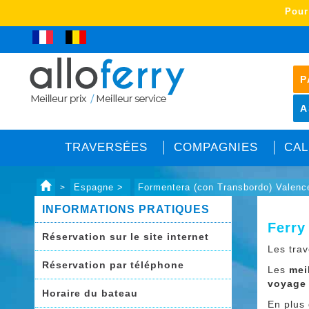
Pour
P
A
TRAVERSÉES
COMPAGNIES
CAL
Espagne >
Formentera (con Transbordo) Valenc
>
INFORMATIONS PRATIQUES
Ferry
Réservation sur le site internet
Les tra
Réservation par téléphone
Les
mei
voyage
Horaire du bateau
En plus 