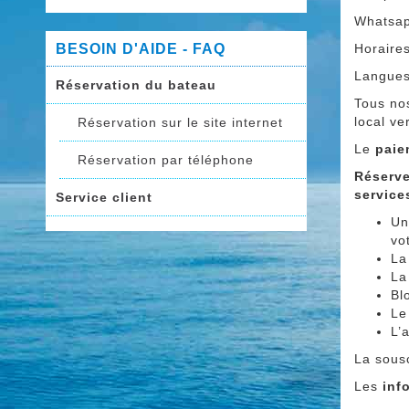
Whatsap
BESOIN D'AIDE - FAQ
Horaire
Langues 
Réservation du bateau
Tous no
local ve
Réservation sur le site internet
Le
paie
Réservation par téléphone
Réserve
servic
Service client
Un
vo
La
La
Bl
Le
L’
La sousc
Les
inf