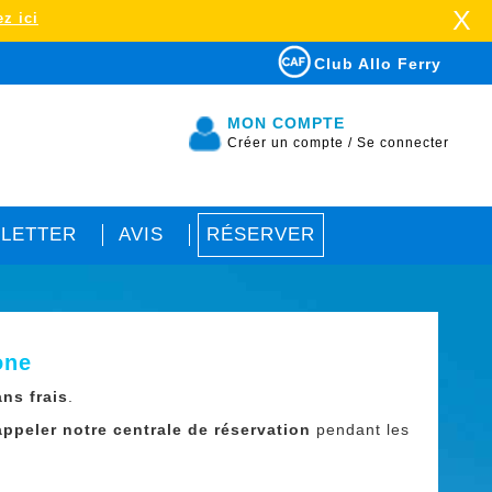
X
z ici
Club Allo Ferry
MON COMPTE
Créer un compte
/
Se connecter
LETTER
AVIS
RÉSERVER
one
ans frais
.
appeler notre centrale de réservation
pendant les