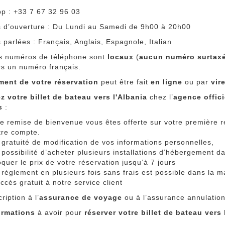
p : +33 7 67 32 96 03
s d’ouverture : Du Lundi au Samedi de 9h00 à 20h00
parlées : Français, Anglais, Espagnole, Italian
s numéros de téléphone sont
locaux
(
aucun numéro surtax
rs un numéro français.
ment de votre réservation
peut être fait
en ligne
ou par
vir
z votre billet de bateau vers l'Albania
chez l’
agence offic
es
:
e remise de bienvenue vous êtes offerte sur votre première ré
tre compte.
 gratuité de modification de vos informations personnelles,
 possibilité d’acheter plusieurs installations d’hébergement d
oquer le prix de votre réservation jusqu’à 7 jours
 règlement en plusieurs fois sans frais est possible dans la m
accès gratuit à notre service client
ription à l’
assurance de voyage
ou à l’assurance annulation
ormations
à avoir pour
réserver votre billet de bateau vers