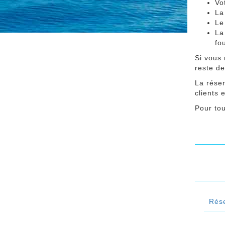
Vo
La
Le
La
fo
Si vous 
reste de
La réser
clients 
Pour tou
Rése