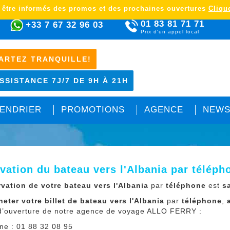
 être informés des promos et des prochaines ouvertures
Clique
01 83 81 71 71
+33 7 67 32 96 03
Prix d'un appel local
ARTEZ TRANQUILLE!
SSISTANCE 7J/7 DE 9H À 21H
ENDRIER
PROMOTIONS
AGENCE
NEWS
vation du bateau vers l'Albania par téléph
rvation de votre bateau vers l'Albania
par
téléphone
est
s
heter votre billet de bateau vers l'Albania
par
téléphone
,
d’ouverture de notre agence de voyage ALLO FERRY :
ne : 01 88 32 08 95