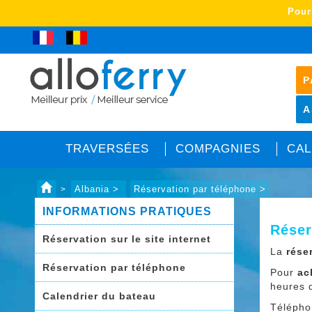
Pour
P
A
TRAVERSÉES
COMPAGNIES
CAL
Albania >
Réservation par téléphone >
>
INFORMATIONS PRATIQUES
Réser
Réservation sur le site internet
La
rése
Réservation par téléphone
Pour
ac
heures 
Calendrier du bateau
Télépho