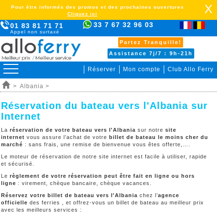
X
Pour être informés des promos et des prochaines ouvertures
Cliquez ici
33 7 67 32 96 03
01 83 81 71 71
Appel non surtaxé
Partez Tranquille!
Assistance 7j/7 : 9h-21h
Réserver
Mon compte
Club Allo Ferry
>
Albania >
Réservation du bateau vers l'Albania sur
Internet
La
réservation de votre bateau vers l'Albania
sur notre
site
internet
vous assure l’achat de votre
billet de bateau le moins cher du
marché
: sans frais, une remise de bienvenue vous êtes offerte,….
Le moteur de réservation de notre site internet est facile à utiliser, rapide
et sécurisé.
Le
règlement de votre réservation peut être fait en ligne ou hors
ligne
: virement, chèque bancaire, chèque vacances.
Réservez votre billet de bateau vers l'Albania
chez l’
agence
officielle
des ferries , et offrez-vous un billet de bateau au meilleur prix
avec les meilleurs services :